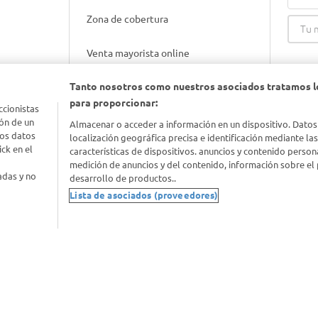
Zona de cobertura
Venta mayorista online
Tanto nosotros como nuestros asociados tratamos l
Gift cards empresariales
para proporcionar:
ccionistas
ón de un
Almacenar o acceder a información en un dispositivo. Datos
los datos
localización geográfica precisa e identificación mediante la
ck en el
características de dispositivos. anuncios y contenido person
medición de anuncios y del contenido, información sobre el 
adas y no
desarrollo de productos..
Lista de asociados (proveedores)
nimal
idad