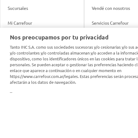
Sucursales
Vendé con nosotros
Mi Carrefour
Servicios Carrefour
Info útil
Nos preocupamos por tu privacidad
Productos Carrefour
Legales
Tanto INC S.A. como sus sociedades sucesoras y/o cesionarias y/o sus a
Tarjeta Mi Carrefour
y/o controlantes y/o controladas almacenan y/o acceden a la informaci
Tasas de interés
dispositivo, como los identificadores únicos en las cookies para tratar 
personales. Se pueden aceptar o gestionar las preferencias haciendo cli
Panel Carrefour
enlace que aparece a continuación o en cualquier momento en
Contacto
https://www.carrefour.com.ar/legales. Estas preferencias serán proces
Puntos Verdes
afectarán a los datos de navegación.
Acuerdo con Acyma
--
App Carrefour
Política de Bienestar A
Comprometidos Carrefour
Reporte de Sustentabil