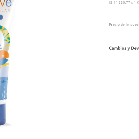
$
14
.
230
,
77
1 K
Precio sin Impues
Cambios y Dev