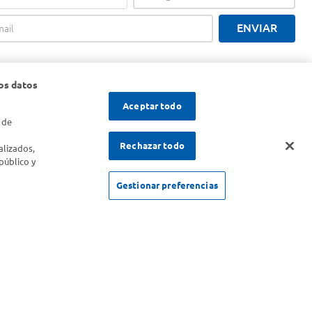
ENVIAR
os datos
Aceptar todo
 de
s
Rechazar todo
alizados,
público y
Gestionar preferencias
SOLICITUD DE ARREPENTIMIENTO