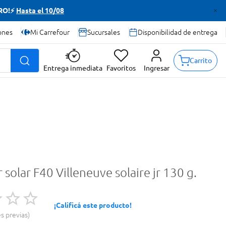
TRO!⚡
Hasta el 10/08
ones
Mi Carrefour
Sucursales
Disponibilidad de entrega
Carrito
Entrega inmediata
Favoritos
Ingresar
 solar F40 Villeneuve solaire jr 130 g.
¡Calificá este producto!
es previas