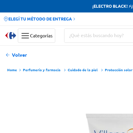
¡ELECTRO BLACK! ⚡¡H
ELEGÍ TU MÉTODO DE ENTREGA
¿Qué estás buscando hoy?
Categorías
Términos más buscados
Volver
Yerba
Perfumería y farmacia
Cuidado de la piel
Protección solar
Cerveza
Doves
Jabon Tocador