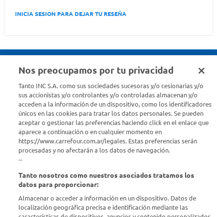
INICIA SESION PARA DEJAR TU RESEÑA
Nos preocupamos por tu privacidad
Seguinos en :
Tanto INC S.A. como sus sociedades sucesoras y/o cesionarias y/o
sus accionistas y/o controlantes y/o controladas almacenan y/o
acceden a la información de un dispositivo, como los identificadores
Estamos para ayudarte
únicos en las cookies para tratar los datos personales. Se pueden
aceptar o gestionar las preferencias haciendo click en el enlace que
¿Tenés una consulta? Comunicate con nosotros
acá
aparece a continuación o en cualquier momento en
https://www.carrefour.com.ar/legales. Estas preferencias serán
Descubrí Carrefour
procesadas y no afectarán a los datos de navegación.
--
Tanto nosotros como nuestros asociados tratamos los
Conocenos
datos para proporcionar:
Almacenar o acceder a información en un dispositivo. Datos de
Info útil
localización geográfica precisa e identificación mediante las
características de dispositivos. anuncios y contenido personalizados,