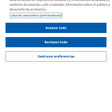
medición de anuncios y del contenido, información sobre el público y
Comprá Online
desarrollo de productos..
Lista de asociados (proveedores)
Enterate de nuestras ofertas
Dejanos tu mail para recibir todas las ofertas y promociones antes
Aceptar todo
que nadie.
Rechazar todo
Provincia
AGREGAR
ENVIAR
Gestionar preferencias
$
23
.
965
,
00
SOLICITUD DE ARREPENTIMIENTO
Copyright 2026 ©Carrefour. Todos los derechos reservados |
Términos y
Condiciones del Servicio
| Defensa de las y los Consumidores para