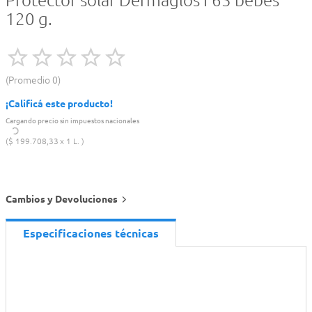
Protector solar Dermaglos F65 bebés
120 g.
Promedio
0
¡Calificá este producto!
Cargando precio sin impuestos nacionales
$
199
.
708
,
33
1 L.
Cambios y Devoluciones
Especificaciones técnicas