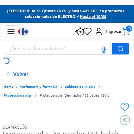
Términos más buscados
¡ELECTRO BLACK! ⚡¡Hasta 18 CSI y hasta 40% OFF en productos
seleccionados de ELECTRO!⚡
Hasta el 10/08
Yerba
Cerveza
Ingresar
Doves
¿Qué estás buscando hoy?
Papas Fritas
Términos más buscados
Volver
Yerba
Cerveza
Perfumería y farmacia
Cuidado de la piel
Protección solar
Protector solar Dermaglos F65 bebés 120 g.
Doves
Papas Fritas
DERMAGLÓS