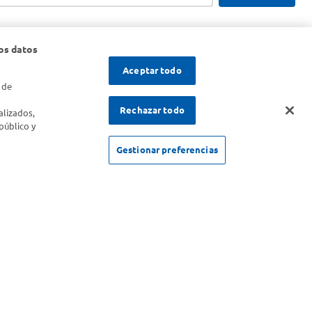
os datos
Aceptar todo
 de
s
Rechazar todo
alizados,
público y
Gestionar preferencias
SOLICITUD DE ARREPENTIMIENTO