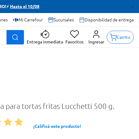
TRO!⚡
Hasta el 10/08
ones
Mi Carrefour
Sucursales
Disponibilidad de entrega
Carrito
Entrega inmediata
Favoritos
Ingresar
 para tortas fritas Lucchetti 500 g.
¡Calificá este producto!