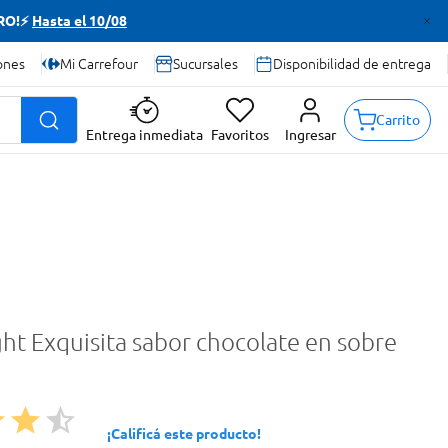
TRO!⚡
Hasta el 10/08
ones
Mi Carrefour
Sucursales
Disponibilidad de entrega
Carrito
Entrega inmediata
Favoritos
Ingresar
ght Exquisita sabor chocolate en sobre
¡Calificá este producto!