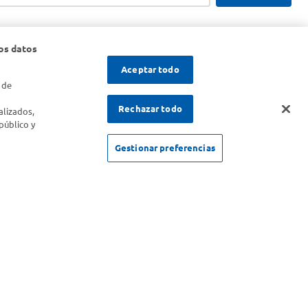
os datos
Aceptar todo
 de
s
Rechazar todo
alizados,
público y
Gestionar preferencias
SOLICITUD DE ARREPENTIMIENTO