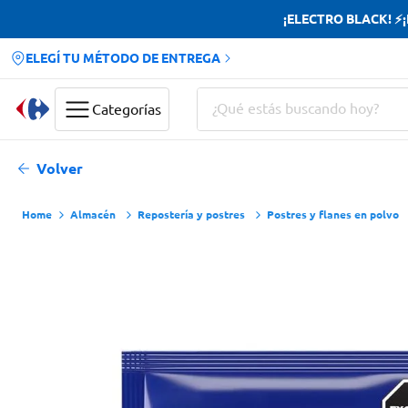
¡ELECTRO BLACK! ⚡¡H
ELEGÍ TU MÉTODO DE ENTREGA
¿Qué estás buscando hoy?
Categorías
Términos más buscados
Volver
Yerba
Almacén
Repostería y postres
Postres y flanes en polvo
Cerveza
Doves
Jabon Tocador