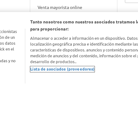
Venta mayorista online
Tanto nosotros como nuestros asociados tratamos l
Gift cards empresariales
para proporcionar:
ccionistas
ón de un
Almacenar o acceder a información en un dispositivo. Datos
los datos
localización geográfica precisa e identificación mediante la
ck en el
características de dispositivos. anuncios y contenido person
medición de anuncios y del contenido, información sobre el 
adas y no
desarrollo de productos..
Lista de asociados (proveedores)
nimal
idad