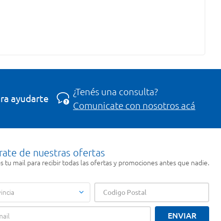
¿Tenés una consulta?
ra ayudarte
Comunicate con nosotros acá
rate de nuestras ofertas
 tu mail para recibir todas las ofertas y promociones antes que nadie.
incia
ENVIAR