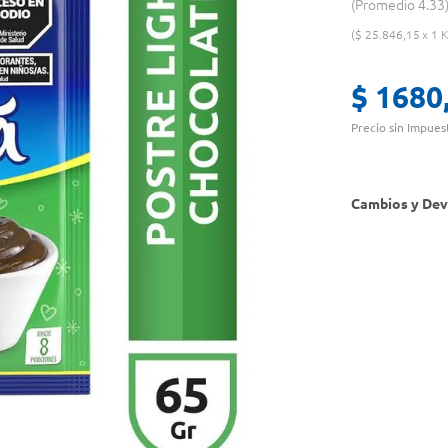
Promedio
4.33
$
25
.
846
,
15
1 K
$
1680
Precio sin Impues
Cambios y Dev