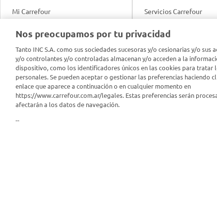
Mi Carrefour
Servicios Carrefour
Info útil
Nos preocupamos por tu privacidad
Productos Carrefour
Legales
Tanto INC S.A. como sus sociedades sucesoras y/o cesionarias y/o sus a
Tarjeta Mi Carrefour
y/o controlantes y/o controladas almacenan y/o acceden a la informaci
Tasas de interés
dispositivo, como los identificadores únicos en las cookies para tratar 
personales. Se pueden aceptar o gestionar las preferencias haciendo cli
Panel Carrefour
enlace que aparece a continuación o en cualquier momento en
Contacto
https://www.carrefour.com.ar/legales. Estas preferencias serán proces
Puntos Verdes
afectarán a los datos de navegación.
Acuerdo con Acyma
--
App Carrefour
Política de Bienestar A
Comprometidos Carrefour
Reporte de Sustentabil