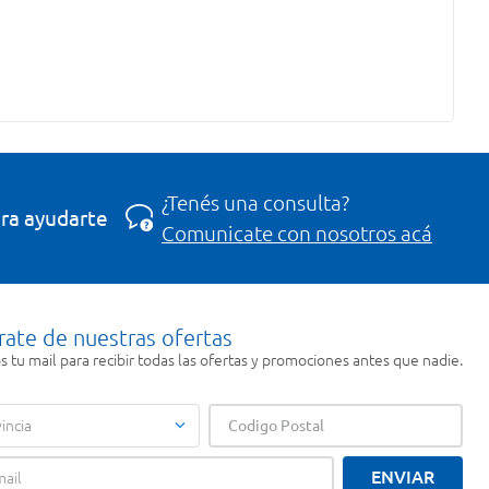
¿Tenés una consulta?
ra ayudarte
Comunicate con nosotros acá
rate de nuestras ofertas
 tu mail para recibir todas las ofertas y promociones antes que nadie.
incia
ENVIAR