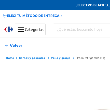
¡ELECTRO BLACK! ⚡¡H
ELEGÍ TU MÉTODO DE ENTREGA
¿Qué estás buscando hoy?
Categorías
Términos más buscados
Volver
Yerba
Carnes y pescados
Pollo y granja
Pollo refrigerado x kg
Cerveza
Doves
Papas Fritas