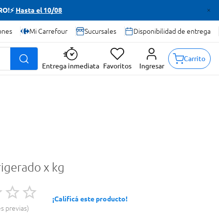
TRO!⚡
Hasta el 10/08
ones
Mi Carrefour
Sucursales
Disponibilidad de entrega
Carrito
Entrega inmediata
Favoritos
Ingresar
rigerado x kg
¡Calificá este producto!
es previas