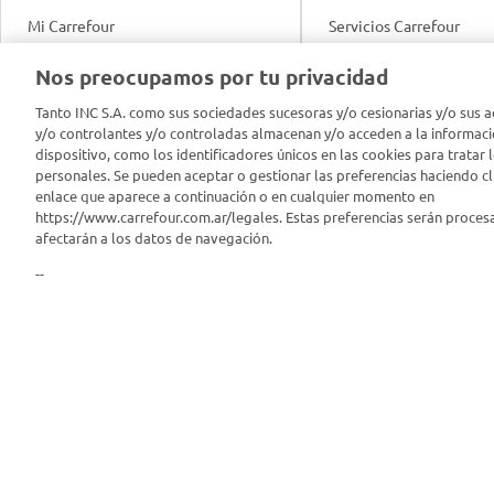
Mi Carrefour
Servicios Carrefour
Info útil
Nos preocupamos por tu privacidad
Productos Carrefour
Legales
Tanto INC S.A. como sus sociedades sucesoras y/o cesionarias y/o sus a
Tarjeta Mi Carrefour
y/o controlantes y/o controladas almacenan y/o acceden a la informaci
Tasas de interés
dispositivo, como los identificadores únicos en las cookies para tratar 
personales. Se pueden aceptar o gestionar las preferencias haciendo cli
Panel Carrefour
enlace que aparece a continuación o en cualquier momento en
Contacto
https://www.carrefour.com.ar/legales. Estas preferencias serán proces
Puntos Verdes
afectarán a los datos de navegación.
Acuerdo con Acyma
--
App Carrefour
Política de Bienestar A
Comprometidos Carrefour
Reporte de Sustentabil