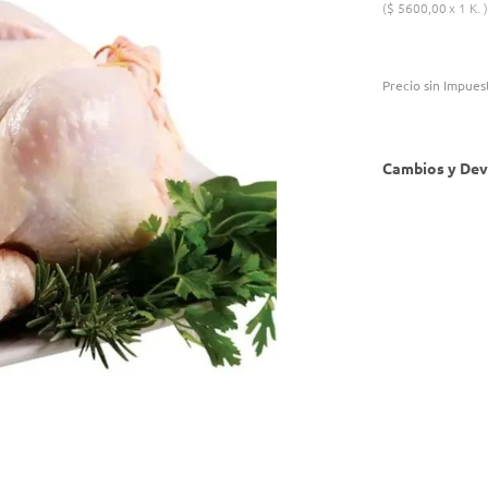
$
5600
,
00
1 K.
Precio sin Impues
Cambios y Dev