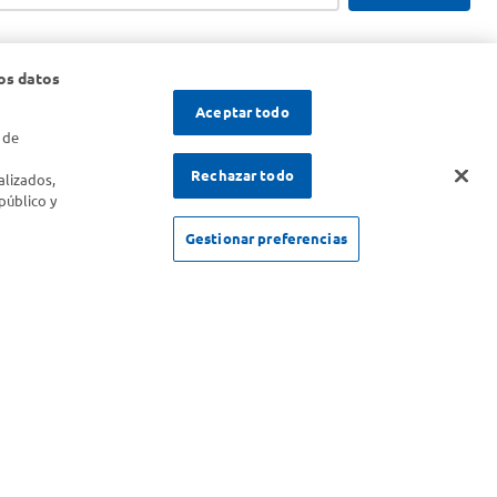
os datos
Aceptar todo
 de
s
Rechazar todo
alizados,
público y
Gestionar preferencias
SOLICITUD DE ARREPENTIMIENTO