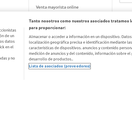
Venta mayorista online
Tanto nosotros como nuestros asociados tratamos l
Gift cards empresariales
para proporcionar:
ccionistas
ón de un
Almacenar o acceder a información en un dispositivo. Datos
los datos
localización geográfica precisa e identificación mediante la
ck en el
características de dispositivos. anuncios y contenido person
medición de anuncios y del contenido, información sobre el 
adas y no
desarrollo de productos..
Lista de asociados (proveedores)
nimal
idad