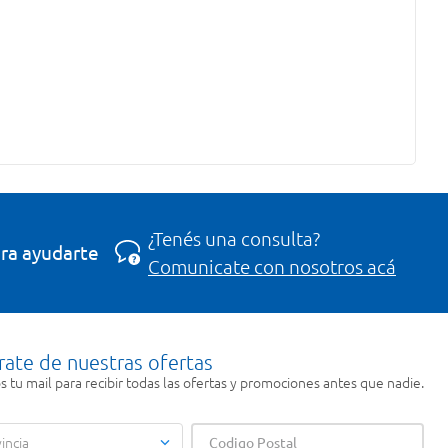
¿Tenés una consulta?
ra ayudarte
Comunicate con nosotros acá
rate de nuestras ofertas
 tu mail para recibir todas las ofertas y promociones antes que nadie.
incia