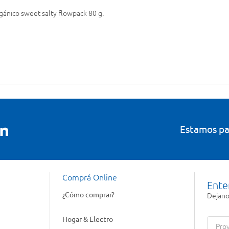
gánico sweet salty flowpack 80 g.
Estamos pa
Comprá Online
Ente
¿Cómo comprar?
Dejanos
Hogar & Electro
Prov