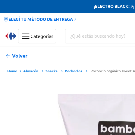
¡ELECTRO BLACK! ⚡¡H
ELEGÍ TU MÉTODO DE ENTREGA
¿Qué estás buscando hoy?
Categorías
Términos más buscados
Volver
Yerba
Almacén
Snacks
Pochoclos
Pochoclo orgánico sweet sa
Cerveza
Papas Fritas
Doves