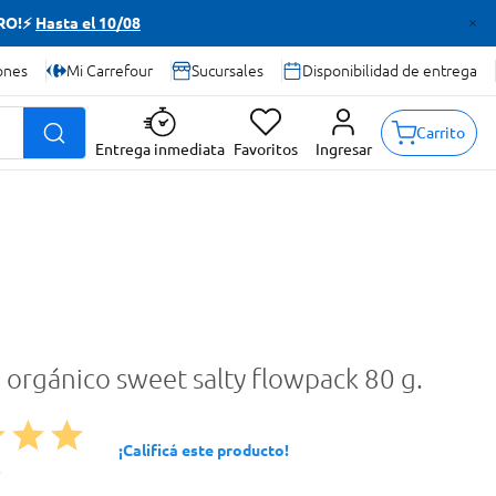
TRO!⚡
Hasta el 10/08
ones
Mi Carrefour
Sucursales
Disponibilidad de entrega
Carrito
Entrega inmediata
Favoritos
Ingresar
 orgánico sweet salty flowpack 80 g.
¡Calificá este producto!