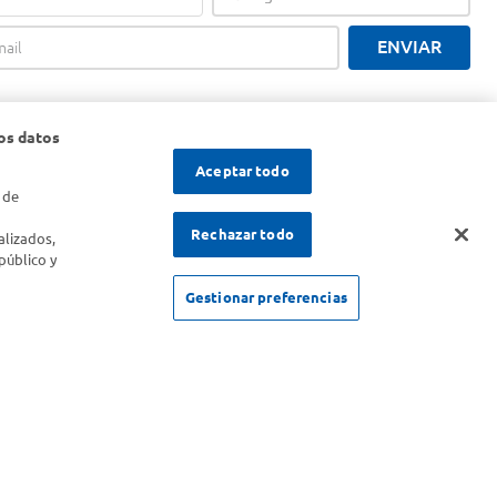
ENVIAR
os datos
Aceptar todo
 de
s
Rechazar todo
alizados,
público y
Gestionar preferencias