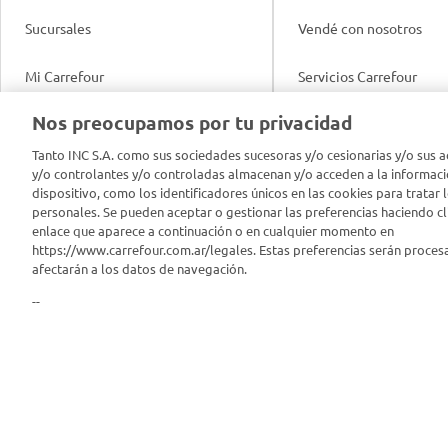
Sucursales
Vendé con nosotros
Mi Carrefour
Servicios Carrefour
Info útil
Nos preocupamos por tu privacidad
Productos Carrefour
Legales
Tanto INC S.A. como sus sociedades sucesoras y/o cesionarias y/o sus a
Tarjeta Mi Carrefour
y/o controlantes y/o controladas almacenan y/o acceden a la informaci
Tasas de interés
dispositivo, como los identificadores únicos en las cookies para tratar 
personales. Se pueden aceptar o gestionar las preferencias haciendo cli
Panel Carrefour
enlace que aparece a continuación o en cualquier momento en
Contacto
https://www.carrefour.com.ar/legales. Estas preferencias serán proces
Puntos Verdes
afectarán a los datos de navegación.
Acuerdo con Acyma
--
App Carrefour
Política de Bienestar A
Comprometidos Carrefour
Reporte de Sustentabil