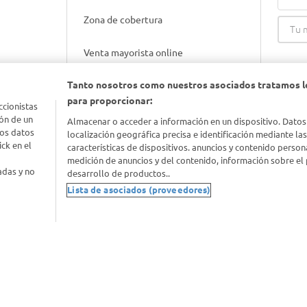
Zona de cobertura
Venta mayorista online
Tanto nosotros como nuestros asociados tratamos l
Gift cards empresariales
para proporcionar:
ccionistas
ón de un
Almacenar o acceder a información en un dispositivo. Datos
los datos
localización geográfica precisa e identificación mediante la
ck en el
características de dispositivos. anuncios y contenido person
medición de anuncios y del contenido, información sobre el 
adas y no
desarrollo de productos..
Lista de asociados (proveedores)
nimal
idad