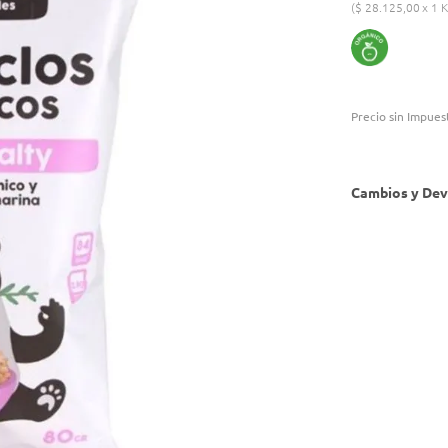
$
28
.
125
,
00
1 K
Precio sin Impues
Cambios y Dev