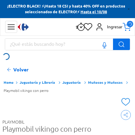
¡ELECTRO BLACK! ⚡¡Hasta 18 CSI y hasta 40% OFF en productos
Términos más buscados
seleccionados de ELECTRO!⚡
Hasta el 10/08
Yerba
Ingresar
Cerveza
¿Qué estás buscando hoy?
Doves
Jabon Tocador
Términos más buscados
Volver
Yerba
Cerveza
Juguetería y Librería
Juguetería
Muñecos y Muñecas
Playmobil vikingo con perro
Doves
Jabon Tocador
PLAYMOBIL
Playmobil vikingo con perro