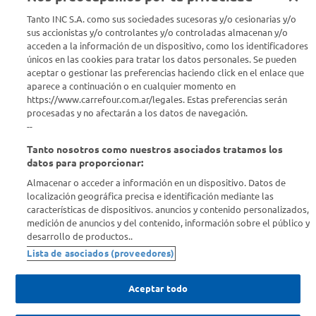
Seguinos en :
Tanto INC S.A. como sus sociedades sucesoras y/o cesionarias y/o
sus accionistas y/o controlantes y/o controladas almacenan y/o
acceden a la información de un dispositivo, como los identificadores
Estamos para ayudarte
únicos en las cookies para tratar los datos personales. Se pueden
aceptar o gestionar las preferencias haciendo click en el enlace que
¿Tenés una consulta? Comunicate con nosotros
acá
aparece a continuación o en cualquier momento en
https://www.carrefour.com.ar/legales. Estas preferencias serán
Descubrí Carrefour
procesadas y no afectarán a los datos de navegación.
--
Tanto nosotros como nuestros asociados tratamos los
Conocenos
datos para proporcionar:
Almacenar o acceder a información en un dispositivo. Datos de
Info útil
localización geográfica precisa e identificación mediante las
características de dispositivos. anuncios y contenido personalizados,
medición de anuncios y del contenido, información sobre el público y
Comprá Online
desarrollo de productos..
Lista de asociados (proveedores)
Enterate de nuestras ofertas
Dejanos tu mail para recibir todas las ofertas y promociones antes
Aceptar todo
que nadie.