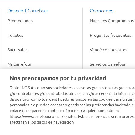
Descubrí Carrefour
Conocenos
Promociones
Nuestros Compromisos
Folletos
Preguntas frecuentes
Sucursales
Vendé con nosotros
Mi Carrefour
Servicios Carrefour
Info útil
Nos preocupamos por tu privacidad
Productos Carrefour
Legales
Tanto INC S.A. como sus sociedades sucesoras y/o cesionarias y/o sus a
Tarjeta Mi Carrefour
y/o controlantes y/o controladas almacenan y/o acceden a la informaci
Tasas de interés
dispositivo, como los identificadores únicos en las cookies para tratar 
personales. Se pueden aceptar o gestionar las preferencias haciendo cli
Panel Carrefour
enlace que aparece a continuación o en cualquier momento en
Contacto
https://www.carrefour.com.ar/legales. Estas preferencias serán proces
Puntos Verdes
afectarán a los datos de navegación.
Acuerdo con Acyma
--