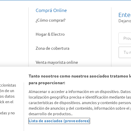
Comprá Online
Ente
¿Cómo comprar?
Dejanos
Hogar & Electro
Prov
Zona de cobertura
Venta mayorista online
Tanto nosotros como nuestros asociados tratamos l
Gift cards empresariales
para proporcionar:
ccionistas
ón de un
Almacenar o acceder a información en un dispositivo. Datos
los datos
localización geográfica precisa e identificación mediante la
ck en el
características de dispositivos. anuncios y contenido person
medición de anuncios y del contenido, información sobre el 
adas y no
desarrollo de productos..
Lista de asociados (proveedores)