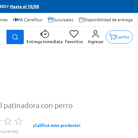
TRO!⚡
Hasta el 10/08
ones
Mi Carrefour
Sucursales
Disponibilidad de entrega
Carrito
Entrega inmediata
Favoritos
Ingresar
l patinadora con perro
¡Calificá este producto!
es previas