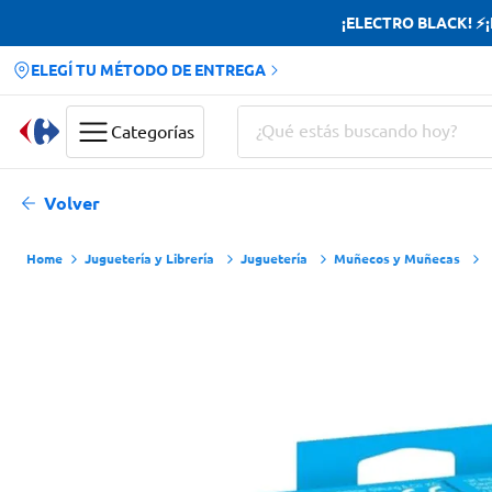
¡ELECTRO BLACK! ⚡¡H
ELEGÍ TU MÉTODO DE ENTREGA
¿Qué estás buscando hoy?
Categorías
Términos más buscados
Volver
Yerba
Juguetería y Librería
Juguetería
Muñecos y Muñecas
Cerveza
Papas Fritas
Doves