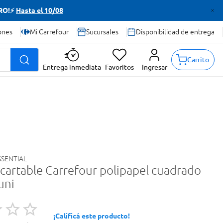
TRO!⚡
Hasta el 10/08
ones
Mi Carrefour
Sucursales
Disponibilidad de entrega
Carrito
Entrega inmediata
Favoritos
Ingresar
SENTIAL
scartable Carrefour polipapel cuadrado
 uni
¡Calificá este producto!