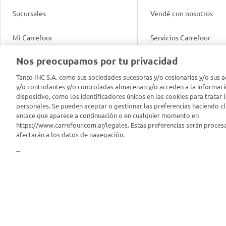
Sucursales
Vendé con nosotros
Mi Carrefour
Servicios Carrefour
Info útil
Nos preocupamos por tu privacidad
Productos Carrefour
Legales
Tanto INC S.A. como sus sociedades sucesoras y/o cesionarias y/o sus a
Tarjeta Mi Carrefour
y/o controlantes y/o controladas almacenan y/o acceden a la informaci
Tasas de interés
dispositivo, como los identificadores únicos en las cookies para tratar 
personales. Se pueden aceptar o gestionar las preferencias haciendo cli
Panel Carrefour
enlace que aparece a continuación o en cualquier momento en
Contacto
https://www.carrefour.com.ar/legales. Estas preferencias serán proces
Puntos Verdes
afectarán a los datos de navegación.
Acuerdo con Acyma
--
App Carrefour
Política de Bienestar A
Comprometidos Carrefour
Reporte de Sustentabil