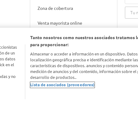
Zona de cobertura
Venta mayorista online
Tanto nosotros como nuestros asociados tratamos l
Gift cards empresariales
para proporcionar:
ccionistas
ón de un
Almacenar o acceder a información en un dispositivo. Datos
los datos
localización geográfica precisa e identificación mediante la
ck en el
características de dispositivos. anuncios y contenido person
medición de anuncios y del contenido, información sobre el 
adas y no
desarrollo de productos..
Lista de asociados (proveedores)
nimal
idad