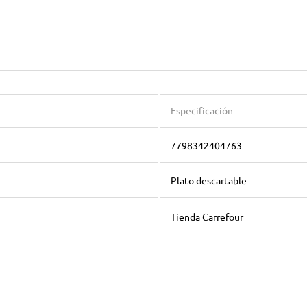
Especificación
7798342404763
Plato descartable
Tienda Carrefour