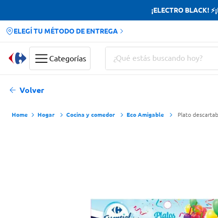
¡ELECTRO BLACK! ⚡¡H
ELEGÍ TU MÉTODO DE ENTREGA
¿Qué estás buscando hoy?
Categorías
Términos más buscados
Volver
Yerba
Hogar
Cocina y comedor
Eco Amigable
Plato descartab
Cerveza
Papas Fritas
Doves