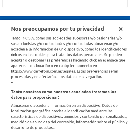
Nos preocupamos por tu privacidad
Seguinos en :
Tanto INC S.A. como sus sociedades sucesoras y/o cesionarias y/o
sus accionistas y/o controlantes y/o controladas almacenan y/o
acceden a la información de un dispositivo, como los identificadores
Estamos para ayudarte
únicos en las cookies para tratar los datos personales. Se pueden
aceptar o gestionar las preferencias haciendo click en el enlace que
¿Tenés una consulta? Comunicate con nosotros
acá
aparece a continuación o en cualquier momento en
https://www.carrefour.com.ar/legales. Estas preferencias serán
Descubrí Carrefour
procesadas y no afectarán a los datos de navegación.
--
Tanto nosotros como nuestros asociados tratamos los
Conocenos
datos para proporcionar:
Almacenar o acceder a información en un dispositivo. Datos de
Info útil
localización geográfica precisa e identificación mediante las
características de dispositivos. anuncios y contenido personalizados,
medición de anuncios y del contenido, información sobre el público y
Comprá Online
desarrollo de productos..