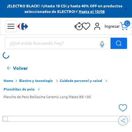
¡ELECTRO BLACK! ⚡¡Hasta 18 CSI y hasta 40% OFF en productos
Términos más buscados
seleccionados de ELECTRO!⚡
Hasta el 10/08
Yerba
Ingresar
Cerveza
¿Qué estás buscando hoy?
Papas Fritas
Doves
Términos más buscados
Volver
Yerba
Cerveza
Electro y tecnología
Cuidado personal y salud
Planchitas de pelo
Papas Fritas
Plancha de Pelo Bellissima Ceramic Long Plates B9 100
Doves