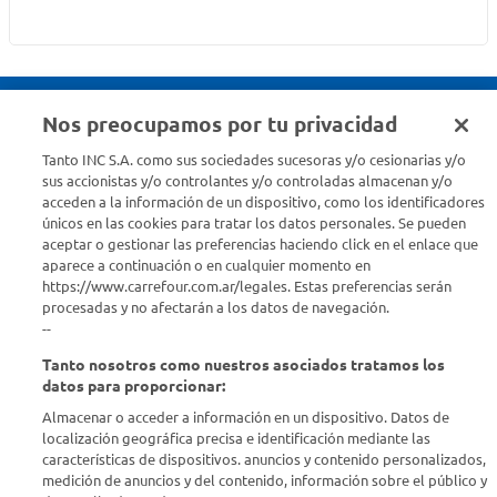
Nos preocupamos por tu privacidad
Seguinos en :
Tanto INC S.A. como sus sociedades sucesoras y/o cesionarias y/o
sus accionistas y/o controlantes y/o controladas almacenan y/o
acceden a la información de un dispositivo, como los identificadores
Estamos para ayudarte
únicos en las cookies para tratar los datos personales. Se pueden
aceptar o gestionar las preferencias haciendo click en el enlace que
¿Tenés una consulta? Comunicate con nosotros
acá
aparece a continuación o en cualquier momento en
https://www.carrefour.com.ar/legales. Estas preferencias serán
Descubrí Carrefour
procesadas y no afectarán a los datos de navegación.
--
Tanto nosotros como nuestros asociados tratamos los
Conocenos
datos para proporcionar:
Almacenar o acceder a información en un dispositivo. Datos de
Info útil
localización geográfica precisa e identificación mediante las
características de dispositivos. anuncios y contenido personalizados,
medición de anuncios y del contenido, información sobre el público y
Comprá Online