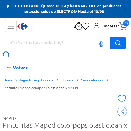
¡ELECTRO BLACK! ⚡¡Hasta 18 CSI y hasta 40% OFF en productos
Términos más buscados
seleccionados de ELECTRO!⚡
Hasta el 10/08
Yerba
Ingresar
Cerveza
¿Qué estás buscando hoy?
Doves
Papas Fritas
Términos más buscados
Volver
Yerba
Cerveza
Juguetería y Librería
Librería
Para colorear
Pinturitas Maped colorpeps plasticlean x 12 uni
Doves
Papas Fritas
MAPED
Pinturitas Maped colorpeps plasticlean x