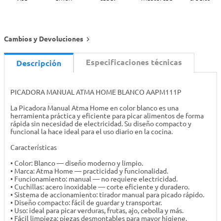
Cambios y Devoluciones
Especificaciones técnicas
Descripción
PICADORA MANUAL ATMA HOME BLANCO AAPM111P
La Picadora Manual Atma Home en color blanco es una
herramienta práctica y eficiente para picar alimentos de forma
rápida sin necesidad de electricidad. Su diseño compacto y
funcional la hace ideal para el uso diario en la cocina.
Características
• Color: Blanco — diseño moderno y limpio.
• Marca: Atma Home — practicidad y funcionalidad.
• Funcionamiento: manual — no requiere electricidad.
• Cuchillas: acero inoxidable — corte eficiente y duradero.
• Sistema de accionamiento: tirador manual para picado rápido.
• Diseño compacto: fácil de guardar y transportar.
• Uso: ideal para picar verduras, frutas, ajo, cebolla y más.
• Fácil limpieza: piezas desmontables para mayor higiene.