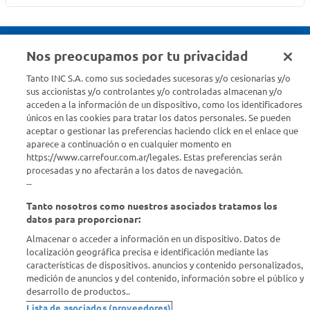
Nos preocupamos por tu privacidad
Seguinos en :
Tanto INC S.A. como sus sociedades sucesoras y/o cesionarias y/o
sus accionistas y/o controlantes y/o controladas almacenan y/o
acceden a la información de un dispositivo, como los identificadores
Estamos para ayudarte
únicos en las cookies para tratar los datos personales. Se pueden
aceptar o gestionar las preferencias haciendo click en el enlace que
¿Tenés una consulta? Comunicate con nosotros
acá
aparece a continuación o en cualquier momento en
https://www.carrefour.com.ar/legales. Estas preferencias serán
Descubrí Carrefour
procesadas y no afectarán a los datos de navegación.
--
Tanto nosotros como nuestros asociados tratamos los
Conocenos
datos para proporcionar:
Almacenar o acceder a información en un dispositivo. Datos de
Info útil
localización geográfica precisa e identificación mediante las
características de dispositivos. anuncios y contenido personalizados,
medición de anuncios y del contenido, información sobre el público y
Comprá Online
desarrollo de productos..
Lista de asociados (proveedores)