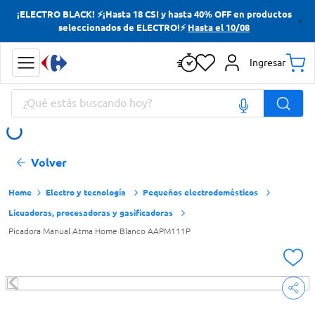
¡ELECTRO BLACK! ⚡¡Hasta 18 CSI y hasta 40% OFF en productos
Términos más buscados
seleccionados de ELECTRO!⚡
Hasta el 10/08
Yerba
Ingresar
Cerveza
¿Qué estás buscando hoy?
Papas Fritas
Doves
Términos más buscados
Volver
Yerba
Cerveza
Electro y tecnología
Pequeños electrodomésticos
Licuadoras, procesadoras y gasificadoras
Papas Fritas
Picadora Manual Atma Home Blanco AAPM111P
Doves