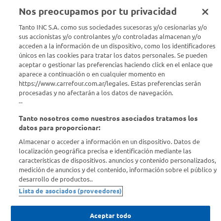
Nos preocupamos por tu privacidad
Seguinos en :
Tanto INC S.A. como sus sociedades sucesoras y/o cesionarias y/o
sus accionistas y/o controlantes y/o controladas almacenan y/o
acceden a la información de un dispositivo, como los identificadores
Estamos para ayudarte
únicos en las cookies para tratar los datos personales. Se pueden
aceptar o gestionar las preferencias haciendo click en el enlace que
¿Tenés una consulta? Comunicate con nosotros
acá
aparece a continuación o en cualquier momento en
https://www.carrefour.com.ar/legales. Estas preferencias serán
Descubrí Carrefour
procesadas y no afectarán a los datos de navegación.
--
Tanto nosotros como nuestros asociados tratamos los
Conocenos
datos para proporcionar:
Almacenar o acceder a información en un dispositivo. Datos de
Info útil
localización geográfica precisa e identificación mediante las
características de dispositivos. anuncios y contenido personalizados,
medición de anuncios y del contenido, información sobre el público y
Comprá Online
desarrollo de productos..
Lista de asociados (proveedores)
Enterate de nuestras ofertas
Dejanos tu mail para recibir todas las ofertas y promociones antes
Aceptar todo
que nadie.