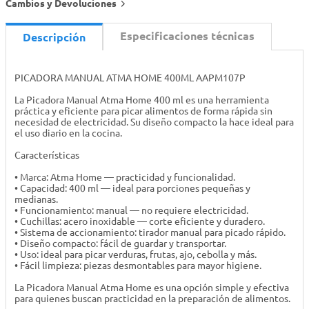
Cambios y Devoluciones
Especificaciones técnicas
Descripción
PICADORA MANUAL ATMA HOME 400ML AAPM107P
La Picadora Manual Atma Home 400 ml es una herramienta
práctica y eficiente para picar alimentos de forma rápida sin
necesidad de electricidad. Su diseño compacto la hace ideal para
el uso diario en la cocina.
Características
• Marca: Atma Home — practicidad y funcionalidad.
• Capacidad: 400 ml — ideal para porciones pequeñas y
medianas.
• Funcionamiento: manual — no requiere electricidad.
• Cuchillas: acero inoxidable — corte eficiente y duradero.
• Sistema de accionamiento: tirador manual para picado rápido.
• Diseño compacto: fácil de guardar y transportar.
• Uso: ideal para picar verduras, frutas, ajo, cebolla y más.
• Fácil limpieza: piezas desmontables para mayor higiene.
La Picadora Manual Atma Home es una opción simple y efectiva
para quienes buscan practicidad en la preparación de alimentos.