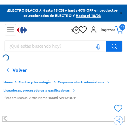
Términos más buscados
¡ELECTRO BLACK! ⚡¡Hasta 18 CSI y hasta 40% OFF en productos
seleccionados de ELECTRO!⚡
Hasta el 10/08
Yerba
Cerveza
Ingresar
Doves
¿Qué estás buscando hoy?
Jabon Tocador
Términos más buscados
Volver
Yerba
Cerveza
Electro y tecnología
Pequeños electrodomésticos
Licuadoras, procesadoras y gasificadoras
Doves
Picadora Manual Atma Home 400ml AAPM107P
Jabon Tocador