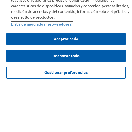
localización geográfica precisa e identificación mediante las
características de dispositivos. anuncios y contenido personalizados,
medición de anuncios y del contenido, información sobre el público y
Comprá Online
desarrollo de productos..
Lista de asociados (proveedores)
Enterate de nuestras ofertas
Dejanos tu mail para recibir todas las ofertas y promociones antes
Aceptar todo
que nadie.
Rechazar todo
Provincia
ENVIAR
NO DISPONIBLE
Gestionar preferencias
SOLICITUD DE ARREPENTIMIENTO
Copyright 2026 ©Carrefour. Todos los derechos reservados |
Términos y