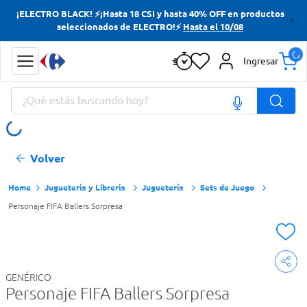
¡ELECTRO BLACK! ⚡¡Hasta 18 CSI y hasta 40% OFF en productos
Términos más buscados
seleccionados de ELECTRO!⚡
Hasta el 10/08
Yerba
Ingresar
Cerveza
¿Qué estás buscando hoy?
Doves
Jabon Tocador
Términos más buscados
Volver
Yerba
Cerveza
Juguetería y Librería
Juguetería
Sets de Juego
Personaje FIFA Ballers Sorpresa
Doves
Jabon Tocador
GENÉRICO
Personaje FIFA Ballers Sorpresa