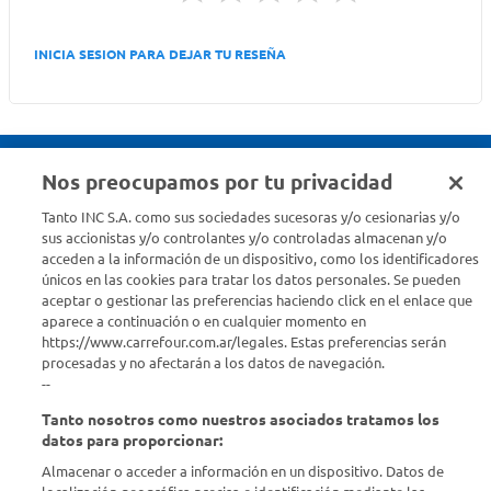
INICIA SESION PARA DEJAR TU RESEÑA
Nos preocupamos por tu privacidad
Seguinos en :
Tanto INC S.A. como sus sociedades sucesoras y/o cesionarias y/o
sus accionistas y/o controlantes y/o controladas almacenan y/o
acceden a la información de un dispositivo, como los identificadores
Estamos para ayudarte
únicos en las cookies para tratar los datos personales. Se pueden
aceptar o gestionar las preferencias haciendo click en el enlace que
¿Tenés una consulta? Comunicate con nosotros
acá
aparece a continuación o en cualquier momento en
https://www.carrefour.com.ar/legales. Estas preferencias serán
Descubrí Carrefour
procesadas y no afectarán a los datos de navegación.
--
Tanto nosotros como nuestros asociados tratamos los
Conocenos
datos para proporcionar:
Almacenar o acceder a información en un dispositivo. Datos de
Info útil