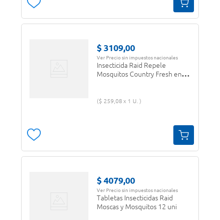
$
3109
,
00
Ver Precio sin impuestos nacionales
Insecticida Raid Repele
Mosquitos Country Fresh en
Espiral 12 uni
$
259
,
08
1 U.
$
4079
,
00
Ver Precio sin impuestos nacionales
Tabletas Insecticidas Raid
Moscas y Mosquitos 12 uni