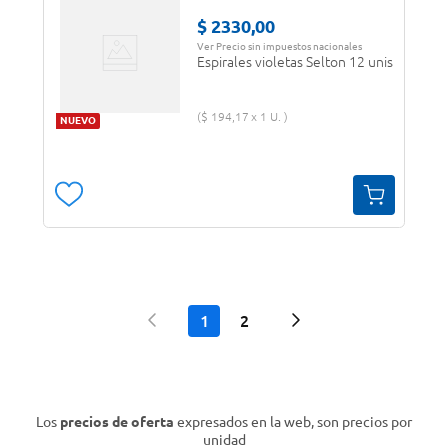
$
2330
,
00
Ver Precio sin impuestos nacionales
Espirales violetas Selton 12 unis
$
194
,
17
1 U.
NUEVO
1
2
Los
precios de oferta
expresados en la web, son precios por
unidad