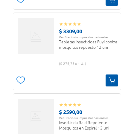
$
3309
,
00
Ver Precio sin impuestos nacionales
Tabletas insecticidas Fuyi contra
mosquitos repuesto 12 uni
$
275
,
75
1 U.
$
2590
,
00
Ver Precio sin impuestos nacionales
Insecticida Raid Repelente
Mosquitos en Espiral 12 uni