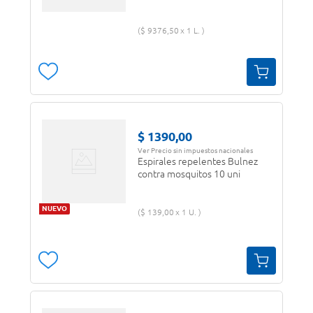
$
9376
,
50
1 L.
$
1390
,
00
Ver Precio sin impuestos nacionales
Espirales repelentes Bulnez
contra mosquitos 10 uni
NUEVO
$
139
,
00
1 U.