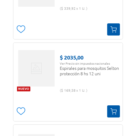
$
339
,
92
1 U.
$
2035
,
00
Ver Precio sin impuestos nacionales
Espirales para mosquitos Selton
protección 8 hs 12 uni
NUEVO
$
169
,
58
1 U.