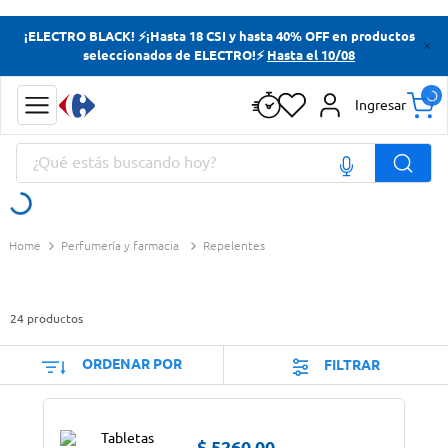
Términos más buscados
¡ELECTRO BLACK! ⚡¡Hasta 18 CSI y hasta 40% OFF en productos
seleccionados de ELECTRO!⚡
Hasta el 10/08
Yerba
Cerveza
Ingresar
Doves
¿Qué estás buscando hoy?
Jabon Tocador
Términos más buscados
Perfumería y farmacia
Repelentes
Yerba
Cerveza
24
productos
Doves
Jabon Tocador
ORDENAR POR
FILTRAR
$
5260
,
00