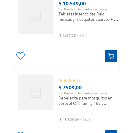
$
10
.
549
,
00
Ver Precio sin impuestos nacionales
Tabletas insecticidas Raid
moscas y mosquitos aparato + 4
repuestos
$
2637
,
25
1 U.
$
7509
,
00
Ver Precio sin impuestos nacionales
Repelente para mosquitos en
aerosol Off! family 165 cc.
$
45
.
509
,
09
1 L.