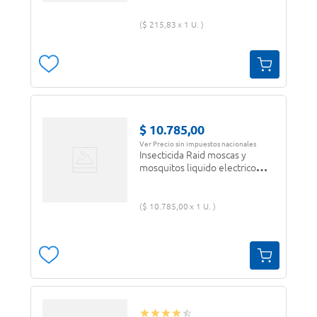
$
215
,
83
1 U.
$
10
.
785
,
00
Ver Precio sin impuestos nacionales
Insecticida Raid moscas y
mosquitos liquido electrico
repuesto 32 ml
$
10
.
785
,
00
1 U.