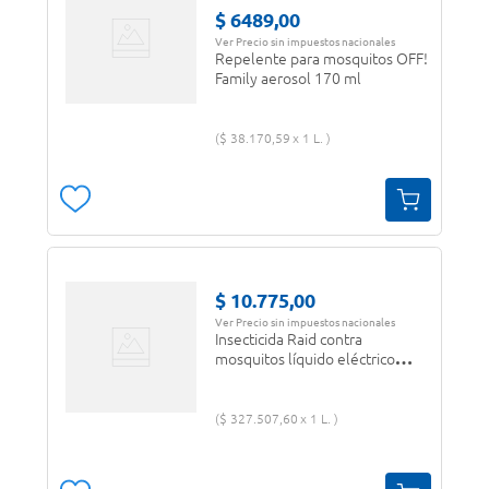
$
6489
,
00
Ver Precio sin impuestos nacionales
Repelente para mosquitos OFF!
Family aerosol 170 ml
$
38
.
170
,
59
1 L.
$
10
.
775
,
00
Ver Precio sin impuestos nacionales
Insecticida Raid contra
mosquitos líquido eléctrico
floral repuesto 45 noches 32.9
ml.
$
327
.
507
,
60
1 L.