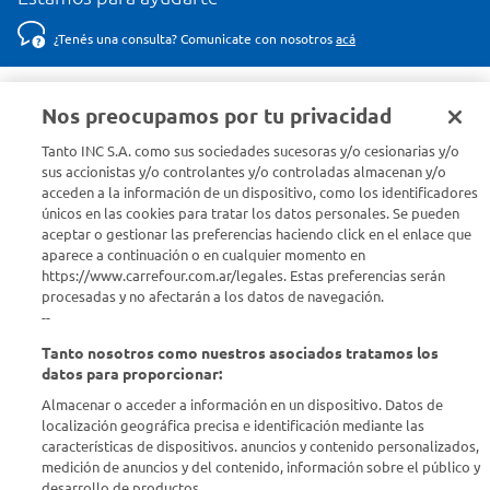
¿Tenés una consulta? Comunicate con nosotros
acá
Descubrí Carrefour
Nos preocupamos por tu privacidad
Tanto INC S.A. como sus sociedades sucesoras y/o cesionarias y/o
Conocenos
sus accionistas y/o controlantes y/o controladas almacenan y/o
acceden a la información de un dispositivo, como los identificadores
únicos en las cookies para tratar los datos personales. Se pueden
Info útil
aceptar o gestionar las preferencias haciendo click en el enlace que
aparece a continuación o en cualquier momento en
Comprá Online
https://www.carrefour.com.ar/legales. Estas preferencias serán
procesadas y no afectarán a los datos de navegación.
--
Enterate de nuestras ofertas
Tanto nosotros como nuestros asociados tratamos los
Dejanos tu mail para recibir todas las ofertas y promociones antes
datos para proporcionar:
que nadie.
Almacenar o acceder a información en un dispositivo. Datos de
localización geográfica precisa e identificación mediante las
Provincia
características de dispositivos. anuncios y contenido personalizados,
medición de anuncios y del contenido, información sobre el público y
desarrollo de productos..