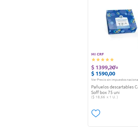
MI CRF
$
1399
,
20
c/u
$
1590
,
00
Ver Precio sin impuestos naciona
Pañuelos descartables C
Soff box 75 uni
$
18
,
66
1 U.