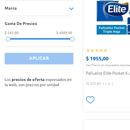
Marca
FLOW PACK
(
8
)
PAQUETE
(
3
)
Gama De Precios
Carrefour
(
7
)
CAJA
(
2
)
$ 242,00
$ 4309,00
Elegante
(
4
)
ESTUCHE
(
1
)
Elite
(
4
)
ENVOLTORIO
(
1
)
$
1955
,
00
APLICAR
Ver Precio sin impuestos naciona
Pañuelos Elite Pocket 6 
Los
precios de oferta
expresados en
$
325
,
83
1 U.
la web, son precios por unidad