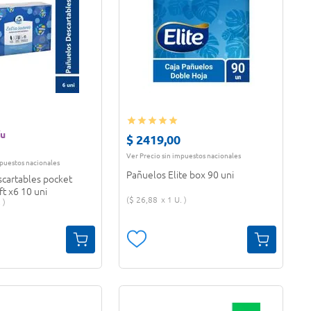
/u
$
2419
,
00
Ver Precio sin impuestos nacionales
mpuestos nacionales
Pañuelos Elite box 90 uni
cartables pocket
ft x6 10 uni
$
26
,
88
1 U.
.