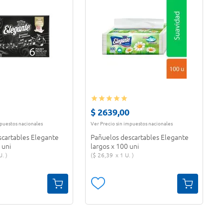
$
2639
,
00
mpuestos nacionales
Ver Precio sin impuestos nacionales
scartables Elegante
Pañuelos descartables Elegante
 uni
largos x 100 uni
U.
$
26
,
39
1 U.