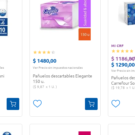
MI CRF
$
1186
,
80
c
$
1480
,
00
$
1290
,
00
les
Ver Precio sin impuestos nacionales
Ver Precio sin i
uni
Pañuelos descartables Elegante
Pañuelos des
150 u.
Carrefour So
$
9
,
87
1 U.
$
19
,
78
1 U