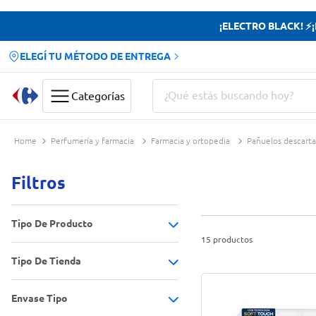
¡ELECTRO BLACK! ⚡¡H
ELEGÍ TU MÉTODO DE ENTREGA
¿Qué estás buscando hoy?
Categorías
Términos más buscados
Perfumería y farmacia
Farmacia y ortopedia
Pañuelos descarta
Yerba
Filtros
Cerveza
Doves
Tipo De Producto
Jabon Tocador
15
productos
Tipo De Tienda
Pañuelos descartables
(
14
)
Envase Tipo
Tienda Carrefour
(
15
)