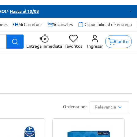
TRO!⚡
Hasta el 10/08
ones
Mi Carrefour
Sucursales
Disponibilidad de entrega
Carrito
Entrega inmediata
Favoritos
Ingresar
Relevancia