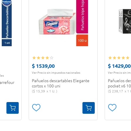
$
1539
,
00
$
1429
,
00
Ver Precio sin impuestos nacionales
Ver Precio sin i
les
Pañuelos descartables Elegante
Pañuelos de
arrefour
cortos x 100 uni
pocket x6 10
$
15
,
39
1 U.
$
238
,
17
1 