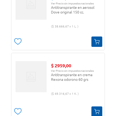
Ver Precio sin impuestos nacionales
Antitranspirante en aerosol
Dove original 150 cc.
$
38
.
666
,
67
1 L.
$
2959
,
00
Ver Precio sin impuestos nacionales
Antitranspirante en crema
Rexona odorono 60 grs
$
49
.
316
,
67
1 K.