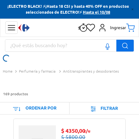
¡ELECTRO BLACK! ⚡¡Hasta 18 CSI y hasta 40% OFF en productos
Términos más buscados
seleccionados de ELECTRO!⚡
Hasta el 10/08
Yerba
Ingresar
Cerveza
¿Qué estás buscando hoy?
Doves
Jabon Tocador
Términos más buscados
Perfumería y farmacia
Antitranspirantes y desodorantes
Yerba
Cerveza
169
productos
Doves
Jabon Tocador
ORDENAR POR
FILTRAR
$
4350
,
00
c/u
$
5800
,
00