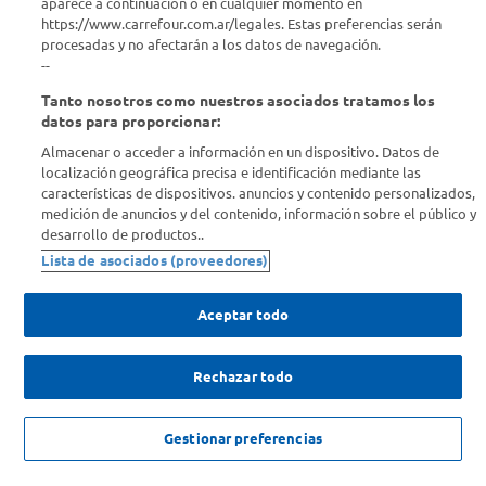
aparece a continuación o en cualquier momento en
Comprá Online
https://www.carrefour.com.ar/legales. Estas preferencias serán
procesadas y no afectarán a los datos de navegación.
Enterate de nuestras ofertas
--
Dejanos tu mail para recibir todas las ofertas y promociones antes
Tanto nosotros como nuestros asociados tratamos los
que nadie.
datos para proporcionar:
Almacenar o acceder a información en un dispositivo. Datos de
Provincia
localización geográfica precisa e identificación mediante las
características de dispositivos. anuncios y contenido personalizados,
medición de anuncios y del contenido, información sobre el público y
ENVIAR
desarrollo de productos..
Lista de asociados (proveedores)
Aceptar todo
Rechazar todo
SOLICITUD DE ARREPENTIMIENTO
Copyright 2026 ©Carrefour. Todos los derechos reservados |
Términos y
Gestionar preferencias
Condiciones del Servicio
| Defensa de las y los Consumidores para
reclamos
ingrese aqui
.