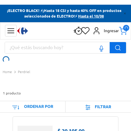
Términos más buscados
¡ELECTRO BLACK! ⚡¡Hasta 18 CSI y hasta 40% OFF en productos
seleccionados de ELECTRO!⚡
Hasta el 10/08
Yerba
Cerveza
Ingresar
Papas Fritas
¿Qué estás buscando hoy?
Doves
Términos más buscados
Perdriel
Yerba
Cerveza
1
producto
Papas Fritas
Doves
ORDENAR POR
FILTRAR
$
20
.
105
,
00