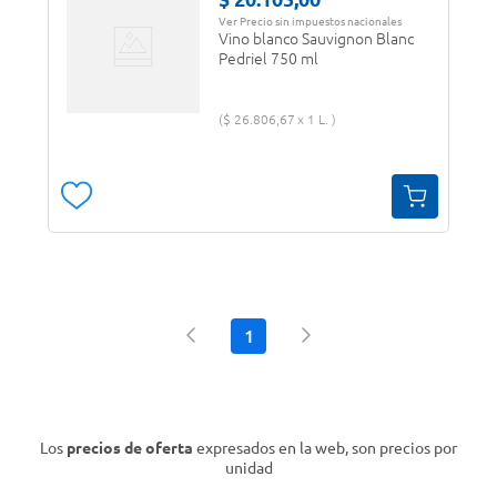
Ver Precio sin impuestos nacionales
Vino blanco Sauvignon Blanc
Pedriel 750 ml
$
26
.
806
,
67
1 L.
1
Los
precios de oferta
expresados en la web, son precios por
unidad