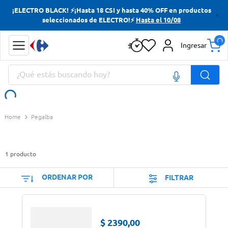
¡ELECTRO BLACK! ⚡¡Hasta 18 CSI y hasta 40% OFF en productos
Términos más buscados
seleccionados de ELECTRO!⚡
Hasta el 10/08
Yerba
Ingresar
Cerveza
¿Qué estás buscando hoy?
Papas Fritas
Doves
Términos más buscados
Pegalba
Yerba
Cerveza
1
producto
Papas Fritas
Doves
ORDENAR POR
FILTRAR
$
2390
,
00