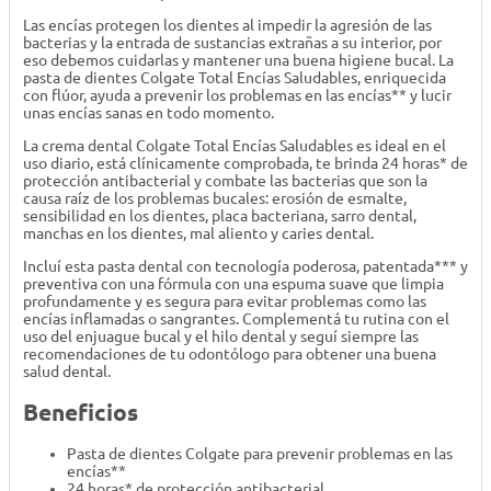
Las encías protegen los dientes al impedir la agresión de las
bacterias y la entrada de sustancias extrañas a su interior, por
eso debemos cuidarlas y mantener una buena higiene bucal. La
pasta de dientes Colgate Total Encías Saludables, enriquecida
con flúor, ayuda a prevenir los problemas en las encías** y lucir
unas encías sanas en todo momento.
La crema dental Colgate Total Encías Saludables es ideal en el
uso diario, está clínicamente comprobada, te brinda 24 horas* de
protección antibacterial y combate las bacterias que son la
causa raíz de los problemas bucales: erosión de esmalte,
sensibilidad en los dientes, placa bacteriana, sarro dental,
manchas en los dientes, mal aliento y caries dental.
Incluí esta pasta dental con tecnología poderosa, patentada*** y
preventiva con una fórmula con una espuma suave que limpia
profundamente y es segura para evitar problemas como las
encías inflamadas o sangrantes. Complementá tu rutina con el
uso del enjuague bucal y el hilo dental y seguí siempre las
recomendaciones de tu odontólogo para obtener una buena
salud dental.
Beneficios
Pasta de dientes Colgate para prevenir problemas en las
encías**
24 horas* de protección antibacterial