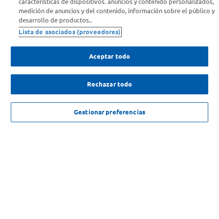
características de dispositivos. anuncios y contenido personalizados,
medición de anuncios y del contenido, información sobre el público y
Comprá Online
desarrollo de productos..
Lista de asociados (proveedores)
Enterate de nuestras ofertas
Dejanos tu mail para recibir todas las ofertas y promociones antes
Aceptar todo
que nadie.
Rechazar todo
Provincia
EXCLUSIVO ONLINE 35% OFF
$
4290
,
00
c/u
AGREGAR
ENVIAR
Gestionar preferencias
$
6600
,
00
SOLICITUD DE ARREPENTIMIENTO
Copyright 2026 ©Carrefour. Todos los derechos reservados |
Términos y
Condiciones del Servicio
| Defensa de las y los Consumidores para