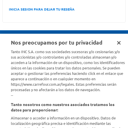
INICIA SESION PARA DEJAR TU RESEÑA
Nos preocupamos por tu privacidad
Seguinos en :
Tanto INC S.A. como sus sociedades sucesoras y/o cesionarias y/o
sus accionistas y/o controlantes y/o controladas almacenan y/o
acceden a la información de un dispositivo, como los identificadores
Estamos para ayudarte
únicos en las cookies para tratar los datos personales. Se pueden
aceptar o gestionar las preferencias haciendo click en el enlace que
¿Tenés una consulta? Comunicate con nosotros
acá
aparece a continuación o en cualquier momento en
https://www.carrefour.com.ar/legales. Estas preferencias serán
Descubrí Carrefour
procesadas y no afectarán a los datos de navegación.
--
Tanto nosotros como nuestros asociados tratamos los
Conocenos
datos para proporcionar:
Almacenar o acceder a información en un dispositivo. Datos de
Info útil
localización geográfica precisa e identificación mediante las