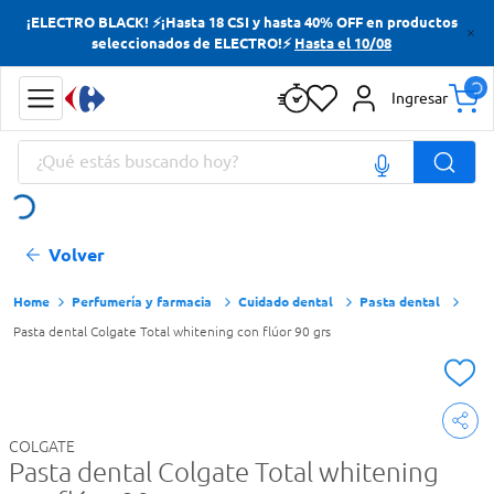
¡ELECTRO BLACK! ⚡¡Hasta 18 CSI y hasta 40% OFF en productos
Términos más buscados
seleccionados de ELECTRO!⚡
Hasta el 10/08
Yerba
Ingresar
Cerveza
¿Qué estás buscando hoy?
Doves
Jabon Tocador
Términos más buscados
Volver
Yerba
Cerveza
Perfumería y farmacia
Cuidado dental
Pasta dental
Pasta dental Colgate Total whitening con flúor 90 grs
Doves
Jabon Tocador
COLGATE
Pasta dental Colgate Total whitening