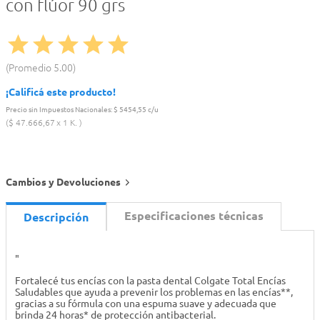
con flúor 90 grs
Promedio
5.00
¡Calificá este producto!
Precio sin Impuestos Nacionales:
$ 5454,55 c/u
$
47
.
666
,
67
1 K.
Cambios y Devoluciones
Especificaciones técnicas
Descripción
"
Fortalecé tus encías con la pasta dental Colgate Total Encías
Saludables que ayuda a prevenir los problemas en las encías**,
gracias a su fórmula con una espuma suave y adecuada que
brinda 24 horas* de protección antibacterial.