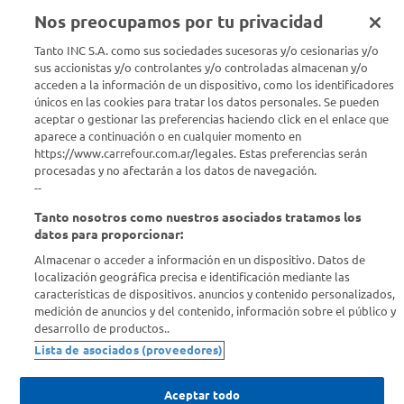
Nos preocupamos por tu privacidad
Seguinos en :
Tanto INC S.A. como sus sociedades sucesoras y/o cesionarias y/o
sus accionistas y/o controlantes y/o controladas almacenan y/o
Estamos para ayudarte
acceden a la información de un dispositivo, como los identificadores
únicos en las cookies para tratar los datos personales. Se pueden
¿Tenés una consulta? Comunicate con nosotros
acá
aceptar o gestionar las preferencias haciendo click en el enlace que
aparece a continuación o en cualquier momento en
https://www.carrefour.com.ar/legales. Estas preferencias serán
Descubrí Carrefour
procesadas y no afectarán a los datos de navegación.
--
Conocenos
Tanto nosotros como nuestros asociados tratamos los
datos para proporcionar:
Info útil
Almacenar o acceder a información en un dispositivo. Datos de
localización geográfica precisa e identificación mediante las
características de dispositivos. anuncios y contenido personalizados,
Comprá Online
medición de anuncios y del contenido, información sobre el público y
desarrollo de productos..
Lista de asociados (proveedores)
Enterate de nuestras ofertas
Dejanos tu mail para recibir todas las ofertas y promociones antes
que nadie.
Aceptar todo