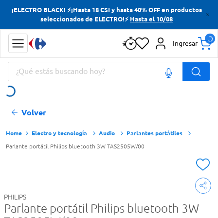
¡ELECTRO BLACK! ⚡¡Hasta 18 CSI y hasta 40% OFF en productos
Términos más buscados
seleccionados de ELECTRO!⚡
Hasta el 10/08
Yerba
Ingresar
Cerveza
¿Qué estás buscando hoy?
Doves
Jabon Tocador
Términos más buscados
Volver
Yerba
Cerveza
Electro y tecnología
Audio
Parlantes portátiles
Parlante portátil Philips bluetooth 3W TAS2505W/00
Doves
Jabon Tocador
PHILIPS
Parlante portátil Philips bluetooth 3W