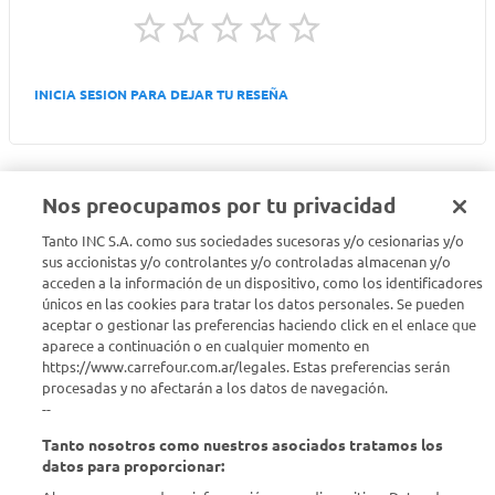
INICIA SESION PARA DEJAR TU RESEÑA
Nos preocupamos por tu privacidad
Tanto INC S.A. como sus sociedades sucesoras y/o cesionarias y/o
Seguinos en :
sus accionistas y/o controlantes y/o controladas almacenan y/o
acceden a la información de un dispositivo, como los identificadores
Estamos para ayudarte
únicos en las cookies para tratar los datos personales. Se pueden
aceptar o gestionar las preferencias haciendo click en el enlace que
aparece a continuación o en cualquier momento en
¿Tenés una consulta? Comunicate con nosotros
acá
https://www.carrefour.com.ar/legales. Estas preferencias serán
procesadas y no afectarán a los datos de navegación.
Descubrí Carrefour
--
Tanto nosotros como nuestros asociados tratamos los
Conocenos
datos para proporcionar: