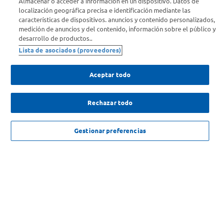
Almacenar o acceder a información en un dispositivo. Datos de
localización geográfica precisa e identificación mediante las
Info útil
características de dispositivos. anuncios y contenido personalizados,
medición de anuncios y del contenido, información sobre el público y
desarrollo de productos..
Comprá Online
Lista de asociados (proveedores)
Enterate de nuestras ofertas
Aceptar todo
Dejanos tu mail para recibir todas las ofertas y promociones antes
que nadie.
Rechazar todo
Provincia
$
193
.
799
,
00
AGREGAR
Gestionar preferencias
$
232
.
599
,
00
-
16
%
ENVIAR
SOLICITUD DE ARREPENTIMIENTO