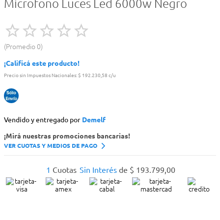
Microfono Luces Led 6000w Negro
Promedio
0
¡Calificá este producto!
Precio sin Impuestos Nacionales:
$ 192.230,58 c/u
Vendido y entregado por
Demelf
¡Mirá nuestras promociones bancarias!
VER CUOTAS Y MEDIOS DE PAGO
1
Cuotas
Sin Interés
de
$
193
.
799
,
00