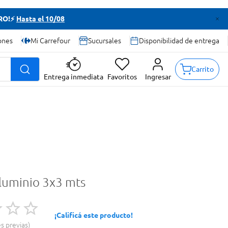
TRO!⚡
Hasta el 10/08
ones
Mi Carrefour
Sucursales
Disponibilidad de entrega
Carrito
Entrega inmediata
Favoritos
Ingresar
aluminio 3x3 mts
¡Calificá este producto!
es previas