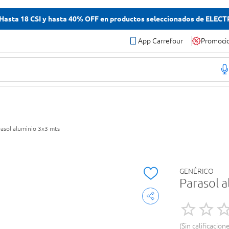
asta 18 CSI y hasta 40% OFF en productos seleccionados de ELEC
App Carrefour
Promoci
rasol aluminio 3x3 mts
GENÉRICO
Parasol 
Sin calificacion