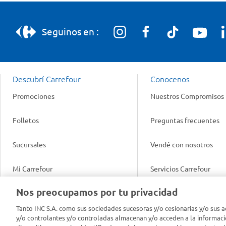
Seguinos en :
Descubrí Carrefour
Conocenos
Promociones
Nuestros Compromisos
Folletos
Preguntas frecuentes
Sucursales
Vendé con nosotros
Mi Carrefour
Servicios Carrefour
Info útil
Nos preocupamos por tu privacidad
Productos Carrefour
Legales
Tanto INC S.A. como sus sociedades sucesoras y/o cesionarias y/o sus a
Tarjeta Mi Carrefour
y/o controlantes y/o controladas almacenan y/o acceden a la informaci