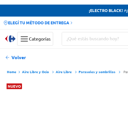
¡ELECTRO BLACK! ⚡¡H
ELEGÍ TU MÉTODO DE ENTREGA
¿Qué estás buscando hoy?
Categorías
Términos más buscados
Volver
Yerba
Aire Libre y Ocio
Aire Libre
Parasoles y sombrillas
Pa
Cerveza
Doves
NUEVO
Papas Fritas