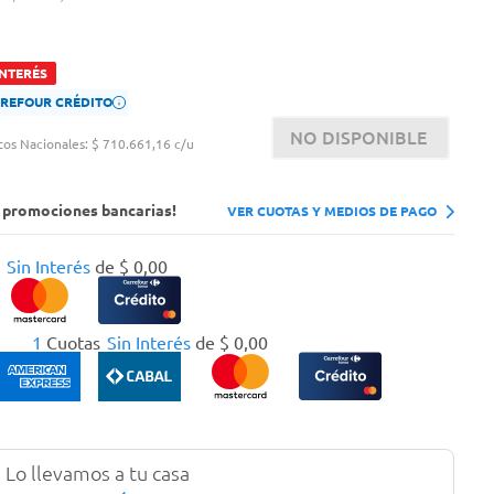
INTERÉS
ARREFOUR CRÉDITO
NO DISPONIBLE
tos Nacionales:
$ 710.661,16 c/u
s promociones bancarias!
VER CUOTAS Y MEDIOS DE PAGO
Sin Interés
de
$
0
,
00
1
Cuotas
Sin Interés
de
$
0
,
00
Lo llevamos a tu casa