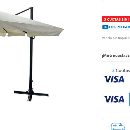
3 CUOTAS SIN 
3 CSI MI C
Precio sin Impues
¡Mirá nuestra
3
Cuotas