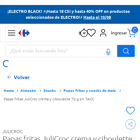
Términos más buscados
¡ELECTRO BLACK! ⚡¡Hasta 18 CSI y hasta 40% OFF en productos
seleccionados de ELECTRO!⚡
Hasta el 10/08
Yerba
Cerveza
Ingresar
Doves
¿Qué estás buscando hoy?
Papas Fritas
Términos más buscados
Volver
Yerba
Cerveza
Almacén
Snacks
Papas fritas y snacks de maíz
Papas fritas JuliCroc crema y ciboulette 70 g.sin TACC
Doves
Papas Fritas
JULICROC
Papas fritas JuliCroc crema y ciboulette