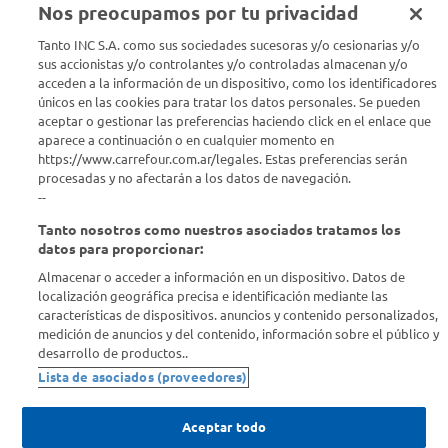
Nos preocupamos por tu privacidad
Tanto INC S.A. como sus sociedades sucesoras y/o cesionarias y/o
Conocenos
sus accionistas y/o controlantes y/o controladas almacenan y/o
acceden a la información de un dispositivo, como los identificadores
únicos en las cookies para tratar los datos personales. Se pueden
Info útil
aceptar o gestionar las preferencias haciendo click en el enlace que
aparece a continuación o en cualquier momento en
Comprá Online
https://www.carrefour.com.ar/legales. Estas preferencias serán
procesadas y no afectarán a los datos de navegación.
--
Enterate de nuestras ofertas
Tanto nosotros como nuestros asociados tratamos los
Dejanos tu mail para recibir todas las ofertas y promociones antes
datos para proporcionar:
que nadie.
Almacenar o acceder a información en un dispositivo. Datos de
localización geográfica precisa e identificación mediante las
Provincia
características de dispositivos. anuncios y contenido personalizados,
medición de anuncios y del contenido, información sobre el público y
desarrollo de productos..
ENVIAR
Lista de asociados (proveedores)
Aceptar todo