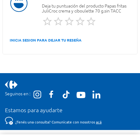
Deja tu puntuación del producto
Papas fritas
JuliCroc crema y ciboulette 70 g.sin TACC
INICIA SESION PARA DEJAR TU RESEÑA
Seguinos en :
Estamos para ayudarte
¿Tenés una consulta? Comunicate con nosotros
acá
Descubrí Carrefour