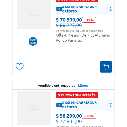
3 CSI MI CARREFOUR
CRÉDITO
$
70
.
599
,
00
-
19
%
$
88
.
227
,
00
Ver Precio sin impuestos nacionales
Olla A Presion De 7 Lt Aluminio
Pulido Panelux
Vendido y entregado por
kiluga
3 CUOTAS SIN INTERÉS
3 CSI MI CARREFOUR
CRÉDITO
$
58
.
299
,
00
-
20
%
$
72
.
931
,
00
Ver Precio sin impuestos nacionales