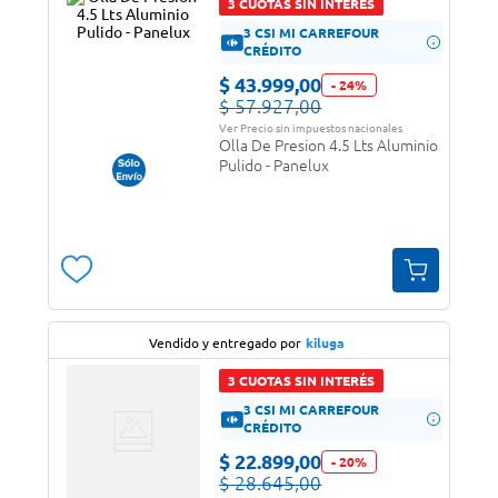
3 CUOTAS SIN INTERÉS
3 CSI MI CARREFOUR
CRÉDITO
$
43
.
999
,
00
-
24
%
$
57
.
927
,
00
Ver Precio sin impuestos nacionales
Olla De Presion 4.5 Lts Aluminio
Pulido - Panelux
Vendido y entregado por
kiluga
3 CUOTAS SIN INTERÉS
3 CSI MI CARREFOUR
CRÉDITO
$
22
.
899
,
00
-
20
%
$
28
.
645
,
00