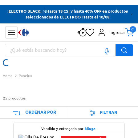
Términos más buscados
¡ELECTRO BLACK! ⚡¡Hasta 18 CSI y hasta 40% OFF en productos
seleccionados de ELECTRO!⚡
Hasta el 10/08
Yerba
Cerveza
Ingresar
Doves
¿Qué estás buscando hoy?
Papas Fritas
Términos más buscados
Panelux
Yerba
Cerveza
25
productos
Doves
Papas Fritas
ORDENAR POR
FILTRAR
Vendido y entregado por
kiluga