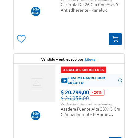
Cacerola De 26 Cm Con Asas Y
Antiadherente - Panelux
Vendido y entregado por
kiluga
3 CUOTAS SIN INTERÉS
3 CSI MI CARREFOUR
CRÉDITO
$
20
.
799
,
00
-
20
%
$
26
.
058
,
00
Ver Precio sin impuestos nacionales
Asadera Fuente Alta 23X13 Cm
C Antiadherente P Horno
Panelux