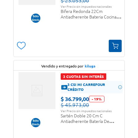
$
23
.
053
,
00
Ver Precio sin impuestos nacionales
Bifera Redonda 22Cm
Antiadherente Bateria Cocina
Panelux
Vendido y entregado por
kiluga
3 CUOTAS SIN INTERÉS
3 CSI MI CARREFOUR
CRÉDITO
$
36
.
799
,
00
-
19
%
$
45
.
973
,
00
Ver Precio sin impuestos nacionales
Sartén Doble 20 Cm C
Antiadherente Batería De
Cocina Panelux