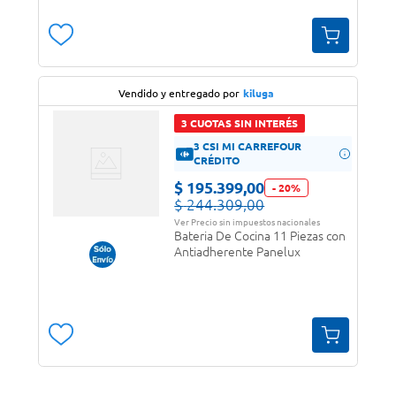
Vendido y entregado por
kiluga
3 CUOTAS SIN INTERÉS
3 CSI MI CARREFOUR
CRÉDITO
$
195
.
399
,
00
-
20
%
$
244
.
309
,
00
Ver Precio sin impuestos nacionales
Bateria De Cocina 11 Piezas con
Antiadherente Panelux