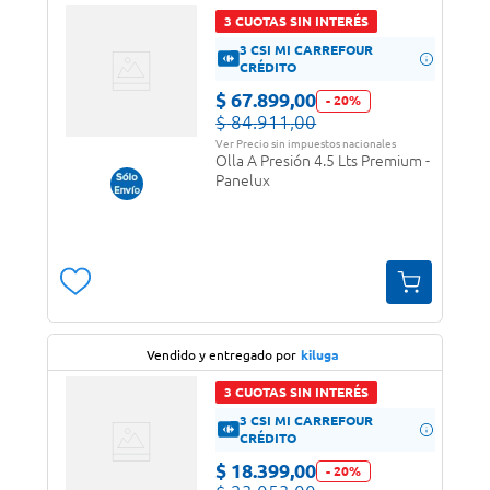
3 CUOTAS SIN INTERÉS
3 CSI MI CARREFOUR
CRÉDITO
$
67
.
899
,
00
-
20
%
$
84
.
911
,
00
Ver Precio sin impuestos nacionales
Olla A Presión 4.5 Lts Premium -
Panelux
Vendido y entregado por
kiluga
3 CUOTAS SIN INTERÉS
3 CSI MI CARREFOUR
CRÉDITO
$
18
.
399
,
00
-
20
%