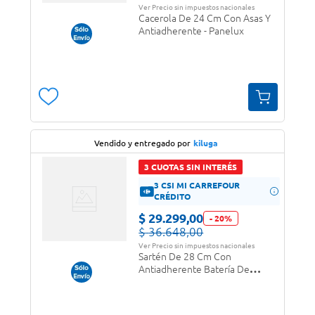
Ver Precio sin impuestos nacionales
Cacerola De 24 Cm Con Asas Y
Antiadherente - Panelux
Vendido y entregado por
kiluga
3 CUOTAS SIN INTERÉS
3 CSI MI CARREFOUR
CRÉDITO
$
29
.
299
,
00
-
20
%
$
36
.
648
,
00
Ver Precio sin impuestos nacionales
Sartén De 28 Cm Con
Antiadherente Batería De
Cocina Panelux