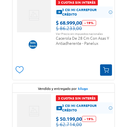
3 CUOTAS SIN INTERÉS
3 CSI MI CARREFOUR
CRÉDITO
$
68
.
999
,
00
-
19
%
$
86
.
233
,
00
Ver Precio sin impuestos nacionales
Cacerola De 28 Cm Con Asas Y
Antiadherente - Panelux
Vendido y entregado por
kiluga
3 CUOTAS SIN INTERÉS
3 CSI MI CARREFOUR
CRÉDITO
$
50
.
199
,
00
-
19
%
$
62
.
714
,
00