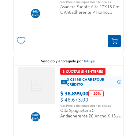
Ver Precio sin impuestos nacionales
Asadera Fuente Alta 27X18 Cm
C Antiadherente P Horno
Panelux
Vendido y entregado por
kiluga
3 CUOTAS SIN INTERÉS
3 CSI MI CARREFOUR
CRÉDITO
$
38
.
899
,
00
-
20
%
$
48
.
673
,
00
Ver Precio sin impuestos nacionales
Olla Spaguetera C
Antiadherente 20 Ancho X 13.5
Alto Panelux