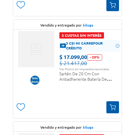
Vendido y entregado por
kiluga
3 CUOTAS SIN INTERÉS
3 CSI MI CARREFOUR
CRÉDITO
$
17
.
099
,
00
-
20
%
$
21
.
417
,
00
Ver Precio sin impuestos nacionales
Sartén De 20 Cm Con
Antiadherente Batería De
Cocina Panelux
Vendido y entregado por
kiluga