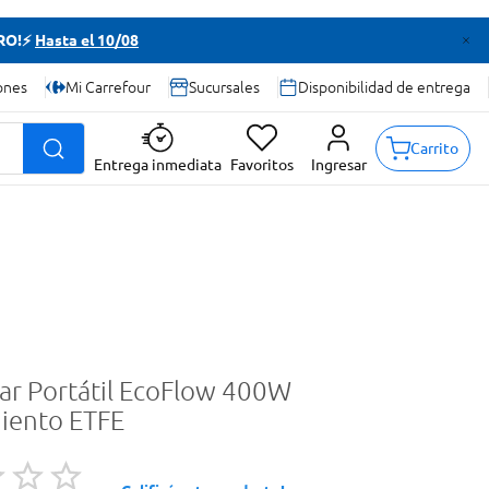
TRO!⚡
Hasta el 10/08
ones
Mi Carrefour
Sucursales
Disponibilidad de entrega
Carrito
Entrega inmediata
Favoritos
Ingresar
lar Portátil EcoFlow 400W
iento ETFE