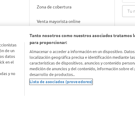
Zona de cobertura
Venta mayorista online
Tanto nosotros como nuestros asociados tratamos l
Gift cards empresariales
para proporcionar:
ccionistas
ón de un
Almacenar o acceder a información en un dispositivo. Datos
los datos
localización geográfica precisa e identificación mediante la
ck en el
características de dispositivos. anuncios y contenido person
medición de anuncios y del contenido, información sobre el 
adas y no
desarrollo de productos..
Lista de asociados (proveedores)
nimal
idad