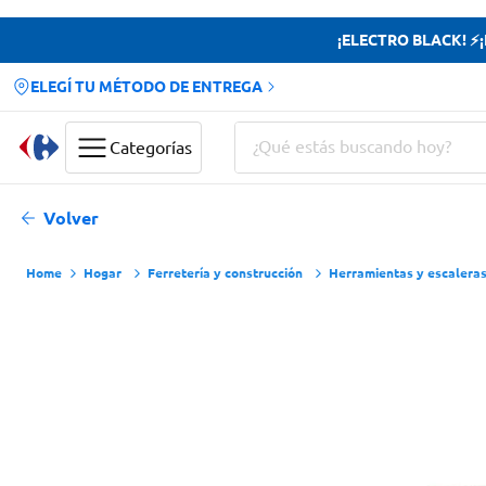
¡ELECTRO BLACK! ⚡¡H
ELEGÍ TU MÉTODO DE ENTREGA
¿Qué estás buscando hoy?
Categorías
Términos más buscados
Volver
Yerba
Hogar
Ferretería y construcción
Herramientas y escalera
Cerveza
Papas Fritas
Doves