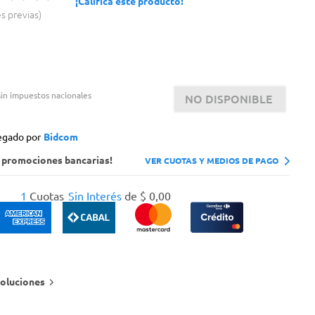
¡Calificá este producto!
es previas
in impuestos nacionales
NO DISPONIBLE
egado por
Bidcom
s promociones bancarias!
VER CUOTAS Y MEDIOS DE PAGO
1
Cuotas
Sin Interés
de
$
0
,
00
oluciones