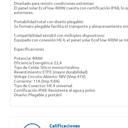
Diseñado para resistir condiciones extremas:
El panel solar EcoFlow 400W cuenta con certificación IP68, lo q
exteriores.
Portabilidad total con diseño plegable:
Su formato plegable facilita el transporte y almacenamiento si
Compatibilidad versátil con múltiples dispositivos:
Equipado con conexión MC4, el panel solar EcoFlow 400W se integ
Especificaciones
Potencia: 400W
Eficiencia Energética: 22,4
Tipo de Celda: Silicio monocristalino
Revestimiento: ETFE (mayor durabilidad)
Voltaje Circuito Abierto: 48V (Vmp 41V)
Corriente: 11A (Imp 9.8A)
Tipo de Conector: MC4 universal
Certificación IP68: Resistente al agua y polvo
Diseño: Plegable y portátil