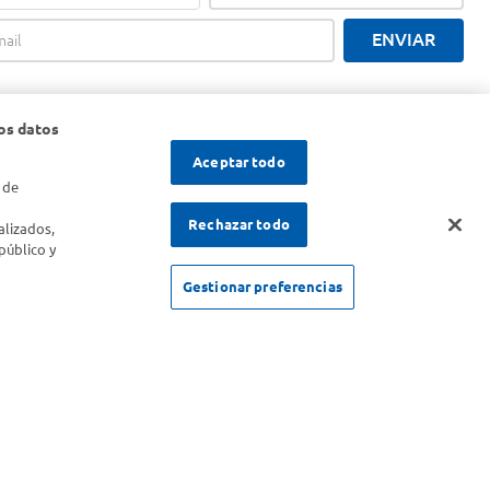
ENVIAR
os datos
Aceptar todo
 de
s
Rechazar todo
alizados,
público y
Gestionar preferencias
SOLICITUD DE ARREPENTIMIENTO