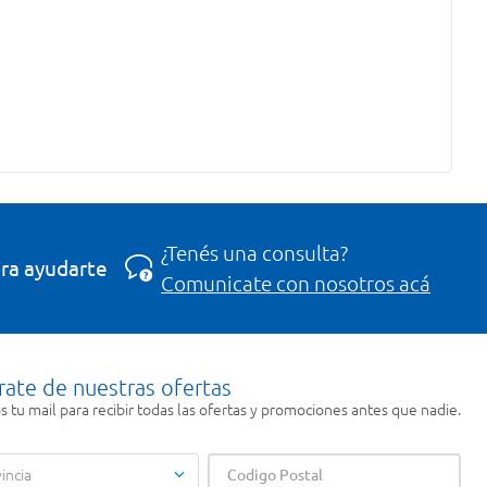
¿Tenés una consulta?
ra ayudarte
Comunicate con nosotros acá
rate de nuestras ofertas
 tu mail para recibir todas las ofertas y promociones antes que nadie.
incia