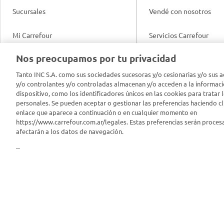
Sucursales
Vendé con nosotros
Mi Carrefour
Servicios Carrefour
Info útil
Nos preocupamos por tu privacidad
Productos Carrefour
Legales
Tanto INC S.A. como sus sociedades sucesoras y/o cesionarias y/o sus a
Tarjeta Mi Carrefour
y/o controlantes y/o controladas almacenan y/o acceden a la informaci
Tasas de interés
dispositivo, como los identificadores únicos en las cookies para tratar 
personales. Se pueden aceptar o gestionar las preferencias haciendo cli
Panel Carrefour
enlace que aparece a continuación o en cualquier momento en
Contacto
https://www.carrefour.com.ar/legales. Estas preferencias serán proces
Puntos Verdes
afectarán a los datos de navegación.
Acuerdo con Acyma
--
App Carrefour
Política de Bienestar A
Comprometidos Carrefour
Reporte de Sustentabil