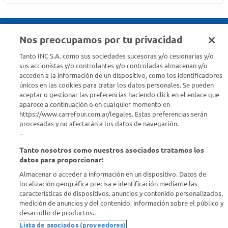
Nos preocupamos por tu privacidad
Seguinos en :
Tanto INC S.A. como sus sociedades sucesoras y/o cesionarias y/o
sus accionistas y/o controlantes y/o controladas almacenan y/o
acceden a la información de un dispositivo, como los identificadores
Estamos para ayudarte
únicos en las cookies para tratar los datos personales. Se pueden
aceptar o gestionar las preferencias haciendo click en el enlace que
¿Tenés una consulta? Comunicate con nosotros
acá
aparece a continuación o en cualquier momento en
https://www.carrefour.com.ar/legales. Estas preferencias serán
Descubrí Carrefour
procesadas y no afectarán a los datos de navegación.
--
Tanto nosotros como nuestros asociados tratamos los
Conocenos
datos para proporcionar:
Almacenar o acceder a información en un dispositivo. Datos de
Info útil
localización geográfica precisa e identificación mediante las
características de dispositivos. anuncios y contenido personalizados,
medición de anuncios y del contenido, información sobre el público y
Comprá Online
desarrollo de productos..
Lista de asociados (proveedores)