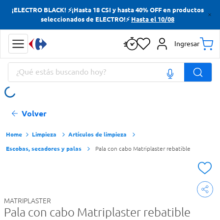
¡ELECTRO BLACK! ⚡¡Hasta 18 CSI y hasta 40% OFF en productos
Términos más buscados
seleccionados de ELECTRO!⚡
Hasta el 10/08
Yerba
Ingresar
Cerveza
¿Qué estás buscando hoy?
Doves
Jabon Tocador
Términos más buscados
Volver
Yerba
Cerveza
Limpieza
Artículos de limpieza
Escobas, secadores y palas
Pala con cabo Matriplaster rebatible
Doves
Jabon Tocador
MATRIPLASTER
Pala con cabo Matriplaster rebatible