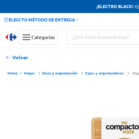
¡ELECTRO BLACK! ⚡¡H
ELEGÍ TU MÉTODO DE ENTREGA
¿Qué estás buscando hoy?
Categorías
Términos más buscados
Volver
Yerba
Hogar
Deco y organización
Cajas y organizadores
Org
Cerveza
Doves
Jabon Tocador