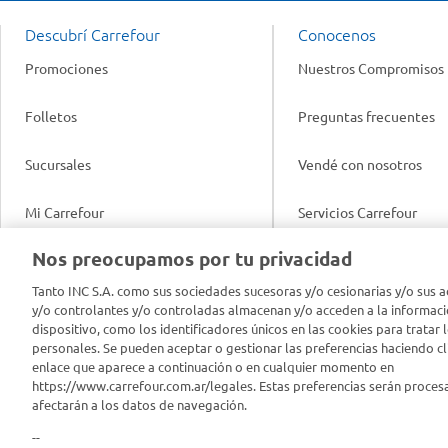
Descubrí Carrefour
Conocenos
Promociones
Nuestros Compromisos
Folletos
Preguntas frecuentes
Sucursales
Vendé con nosotros
Mi Carrefour
Servicios Carrefour
Info útil
Nos preocupamos por tu privacidad
Productos Carrefour
Legales
Tanto INC S.A. como sus sociedades sucesoras y/o cesionarias y/o sus a
Tarjeta Mi Carrefour
y/o controlantes y/o controladas almacenan y/o acceden a la informaci
Tasas de interés
dispositivo, como los identificadores únicos en las cookies para tratar 
personales. Se pueden aceptar o gestionar las preferencias haciendo cli
Panel Carrefour
enlace que aparece a continuación o en cualquier momento en
Contacto
https://www.carrefour.com.ar/legales. Estas preferencias serán proces
Puntos Verdes
afectarán a los datos de navegación.
Acuerdo con Acyma
--