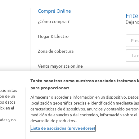
Comprá Online
Ente
¿Cómo comprar?
Dejanos
Hogar & Electro
Prov
Zona de cobertura
Venta mayorista online
Tanto nosotros como nuestros asociados tratamos l
Gift cards empresariales
para proporcionar:
ccionistas
ón de un
Almacenar o acceder a información en un dispositivo. Datos
los datos
localización geográfica precisa e identificación mediante la
ck en el
características de dispositivos. anuncios y contenido person
medición de anuncios y del contenido, información sobre el 
adas y no
desarrollo de productos..
Lista de asociados (proveedores)