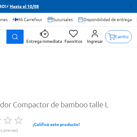
TRO!⚡
Hasta el 10/08
ones
Mi Carrefour
Sucursales
Disponibilidad de entrega
Carrito
Entrega inmediata
Favoritos
Ingresar
dor Compactor de bamboo talle L
¡Calificá este producto!
es previas