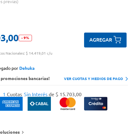
es previas
03
,
00
-
9
%
AGREGAR
tos Nacionales:
$ 14.419,01 c/u
egado por
Dehuka
s promociones bancarias!
VER CUOTAS Y MEDIOS DE PAGO
1
Cuotas
Sin Interés
de
$
15
.
703
,
00
oluciones