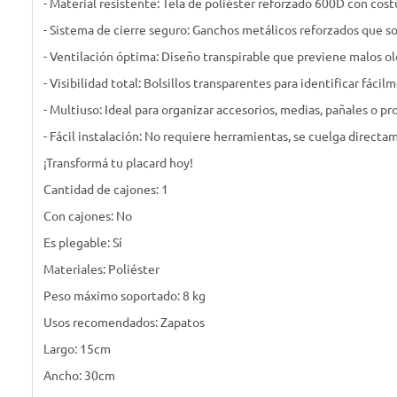
- Material resistente: Tela de poliéster reforzado 600D con cost
- Sistema de cierre seguro: Ganchos metálicos reforzados que s
- Ventilación óptima: Diseño transpirable que previene malos ol
- Visibilidad total: Bolsillos transparentes para identificar fáci
- Multiuso: Ideal para organizar accesorios, medias, pañales o p
- Fácil instalación: No requiere herramientas, se cuelga direct
¡Transformá tu placard hoy!
Cantidad de cajones: 1
Con cajones: No
Es plegable: Sí
Materiales: Poliéster
Peso máximo soportado: 8 kg
Usos recomendados: Zapatos
Largo: 15cm
Ancho: 30cm