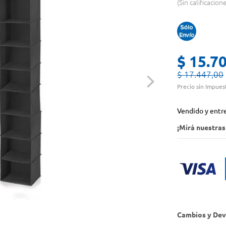
Sin calificacion
$
15
.
7
$
17
.
447
,
00
Precio sin Impues
Vendido y entr
¡Mirá nuestra
Cambios y Dev