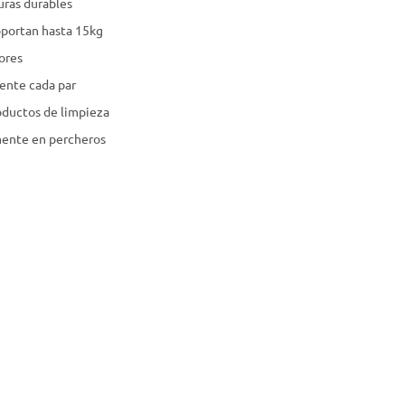
uras durables
oportan hasta 15kg
ores
lmente cada par
roductos de limpieza
amente en percheros