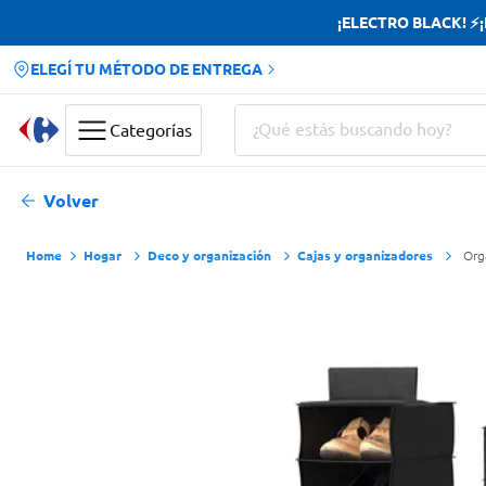
¡ELECTRO BLACK! ⚡¡H
ELEGÍ TU MÉTODO DE ENTREGA
¿Qué estás buscando hoy?
Categorías
Términos más buscados
Volver
Yerba
Hogar
Deco y organización
Cajas y organizadores
Org
Cerveza
Papas Fritas
Doves