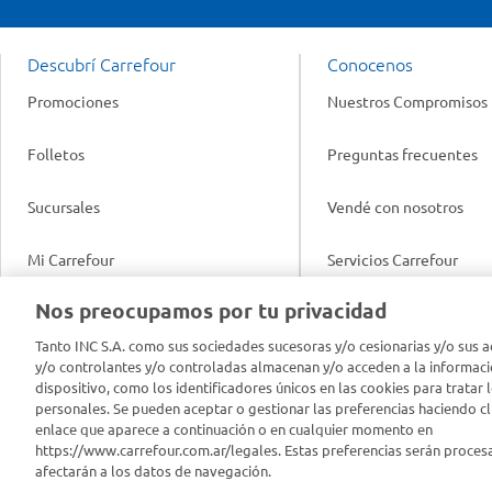
Descubrí Carrefour
Conocenos
Promociones
Nuestros Compromisos
Folletos
Preguntas frecuentes
Sucursales
Vendé con nosotros
Mi Carrefour
Servicios Carrefour
Info útil
Nos preocupamos por tu privacidad
Productos Carrefour
Legales
Tanto INC S.A. como sus sociedades sucesoras y/o cesionarias y/o sus a
Tarjeta Mi Carrefour
y/o controlantes y/o controladas almacenan y/o acceden a la informaci
Tasas de interés
dispositivo, como los identificadores únicos en las cookies para tratar 
personales. Se pueden aceptar o gestionar las preferencias haciendo cli
Panel Carrefour
enlace que aparece a continuación o en cualquier momento en
Contacto
https://www.carrefour.com.ar/legales. Estas preferencias serán proces
Puntos Verdes
afectarán a los datos de navegación.