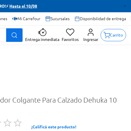
TRO!⚡
Hasta el 10/08
ones
Mi Carrefour
Sucursales
Disponibilidad de entrega
Carrito
Entrega inmediata
Favoritos
Ingresar
dor Colgante Para Calzado Dehuka 10
¡Calificá este producto!