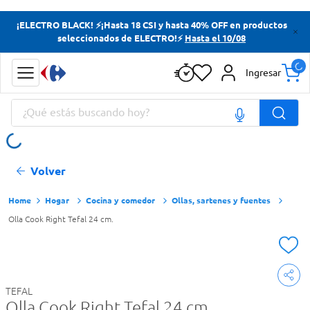
Términos más buscados
¡ELECTRO BLACK! ⚡¡Hasta 18 CSI y hasta 40% OFF en productos
seleccionados de ELECTRO!⚡
Hasta el 10/08
Yerba
Cerveza
Ingresar
Doves
¿Qué estás buscando hoy?
Papas Fritas
Términos más buscados
Volver
Yerba
Cerveza
Hogar
Cocina y comedor
Ollas, sartenes y fuentes
Olla Cook Right Tefal 24 cm.
Doves
Papas Fritas
TEFAL
Olla Cook Right Tefal 24 cm.