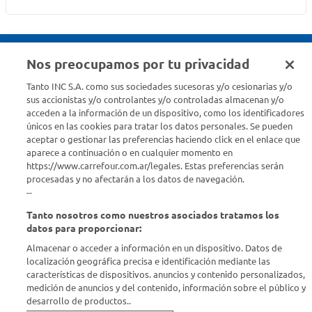
Nos preocupamos por tu privacidad
Seguinos en :
Tanto INC S.A. como sus sociedades sucesoras y/o cesionarias y/o
sus accionistas y/o controlantes y/o controladas almacenan y/o
acceden a la información de un dispositivo, como los identificadores
Estamos para ayudarte
únicos en las cookies para tratar los datos personales. Se pueden
aceptar o gestionar las preferencias haciendo click en el enlace que
¿Tenés una consulta? Comunicate con nosotros
acá
aparece a continuación o en cualquier momento en
https://www.carrefour.com.ar/legales. Estas preferencias serán
Descubrí Carrefour
procesadas y no afectarán a los datos de navegación.
--
Tanto nosotros como nuestros asociados tratamos los
Conocenos
datos para proporcionar:
Almacenar o acceder a información en un dispositivo. Datos de
Info útil
localización geográfica precisa e identificación mediante las
características de dispositivos. anuncios y contenido personalizados,
medición de anuncios y del contenido, información sobre el público y
Comprá Online
desarrollo de productos..