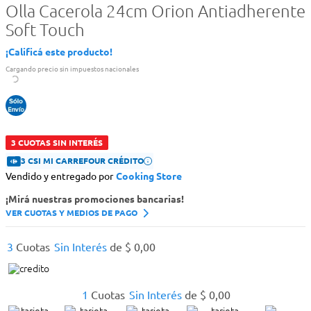
Olla Cacerola 24cm Orion Antiadherente
Soft Touch
¡Calificá este producto!
Cargando precio sin impuestos nacionales
3 CUOTAS SIN INTERÉS
3 CSI MI CARREFOUR CRÉDITO
Vendido y entregado por
Cooking Store
¡Mirá nuestras promociones bancarias!
VER CUOTAS Y MEDIOS DE PAGO
3
Cuotas
Sin Interés
de
$
0
,
00
1
Cuotas
Sin Interés
de
$
0
,
00