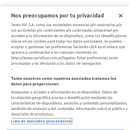
Nos preocupamos por tu privacidad
Tanto INC S.A. como sus sociedades sucesoras y/o cesionarias y/o
Seguinos en :
sus accionistas y/o controlantes y/o controladas almacenan y/o
acceden a la información de un dispositivo, como los identificadores
Estamos para ayudarte
únicos en las cookies para tratar los datos personales. Se pueden
aceptar o gestionar las preferencias haciendo click en el enlace que
aparece a continuación o en cualquier momento en
¿Tenés una consulta? Comunicate con nosotros
acá
https://www.carrefour.com.ar/legales. Estas preferencias serán
procesadas y no afectarán a los datos de navegación.
Descubrí Carrefour
--
Tanto nosotros como nuestros asociados tratamos los
Conocenos
datos para proporcionar:
Almacenar o acceder a información en un dispositivo. Datos de
localización geográfica precisa e identificación mediante las
Info útil
características de dispositivos. anuncios y contenido personalizados,
medición de anuncios y del contenido, información sobre el público y
desarrollo de productos..
Comprá Online
Lista de asociados (proveedores)