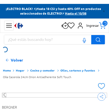
Términos más buscados
¡ELECTRO BLACK! ⚡¡Hasta 18 CSI y hasta 40% OFF en productos
seleccionados de ELECTRO!⚡
Hasta el 10/08
Yerba
Cerveza
Ingresar
Doves
¿Qué estás buscando hoy?
Papas Fritas
Términos más buscados
Volver
Yerba
Cerveza
Hogar
Cocina y comedor
Ollas, sartenes y fuentes
Olla Cacerola 24cm Orion Antiadherente Soft Touch
Doves
Papas Fritas
BERGNER