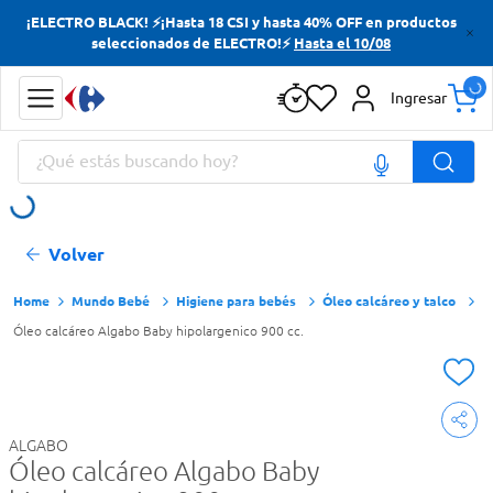
¡ELECTRO BLACK! ⚡¡Hasta 18 CSI y hasta 40% OFF en productos
Términos más buscados
seleccionados de ELECTRO!⚡
Hasta el 10/08
Yerba
Ingresar
Cerveza
¿Qué estás buscando hoy?
Doves
Jabon Tocador
Términos más buscados
Volver
Yerba
Cerveza
Mundo Bebé
Higiene para bebés
Óleo calcáreo y talco
Óleo calcáreo Algabo Baby hipolargenico 900 cc.
Doves
Jabon Tocador
ALGABO
Óleo calcáreo Algabo Baby