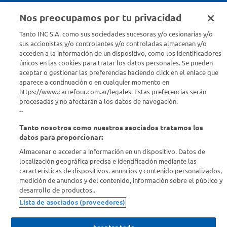
Nos preocupamos por tu privacidad
Seguinos en :
Tanto INC S.A. como sus sociedades sucesoras y/o cesionarias y/o
sus accionistas y/o controlantes y/o controladas almacenan y/o
acceden a la información de un dispositivo, como los identificadores
Estamos para ayudarte
únicos en las cookies para tratar los datos personales. Se pueden
aceptar o gestionar las preferencias haciendo click en el enlace que
¿Tenés una consulta? Comunicate con nosotros
acá
aparece a continuación o en cualquier momento en
https://www.carrefour.com.ar/legales. Estas preferencias serán
Descubrí Carrefour
procesadas y no afectarán a los datos de navegación.
--
Tanto nosotros como nuestros asociados tratamos los
Conocenos
datos para proporcionar:
Almacenar o acceder a información en un dispositivo. Datos de
Info útil
localización geográfica precisa e identificación mediante las
características de dispositivos. anuncios y contenido personalizados,
medición de anuncios y del contenido, información sobre el público y
Comprá Online
desarrollo de productos..
Lista de asociados (proveedores)
Enterate de nuestras ofertas
Dejanos tu mail para recibir todas las ofertas y promociones antes