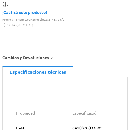
g.
¡Calificá este producto!
Precio sin Impuestos Nacionales:
$ 2148,76 c/u
$
37
.
142
,
86
1 K.
Cambios y Devoluciones
Especificaciones técnicas
Propiedad
Especificación
EAN
8410376037685