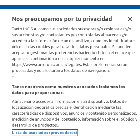
Nos preocupamos por tu privacidad
Seguinos en :
Tanto INC S.A. como sus sociedades sucesoras y/o cesionarias y/o
sus accionistas y/o controlantes y/o controladas almacenan y/o
acceden a la información de un dispositivo, como los identificadores
Estamos para ayudarte
únicos en las cookies para tratar los datos personales. Se pueden
aceptar o gestionar las preferencias haciendo click en el enlace que
¿Tenés una consulta? Comunicate con nosotros
acá
aparece a continuación o en cualquier momento en
https://www.carrefour.com.ar/legales. Estas preferencias serán
Descubrí Carrefour
procesadas y no afectarán a los datos de navegación.
--
Tanto nosotros como nuestros asociados tratamos los
Conocenos
datos para proporcionar:
Almacenar o acceder a información en un dispositivo. Datos de
Info útil
localización geográfica precisa e identificación mediante las
características de dispositivos. anuncios y contenido personalizados,
medición de anuncios y del contenido, información sobre el público y
Comprá Online
desarrollo de productos..
Lista de asociados (proveedores)
Enterate de nuestras ofertas