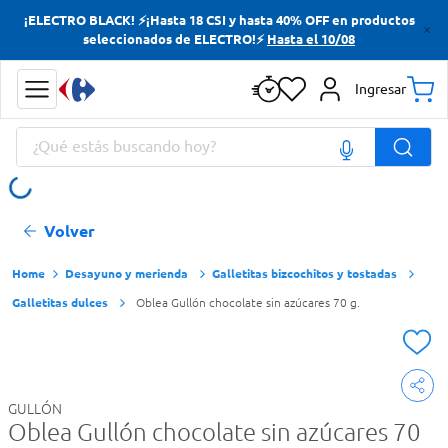
¡ELECTRO BLACK! ⚡¡Hasta 18 CSI y hasta 40% OFF en productos
Términos más buscados
seleccionados de ELECTRO!⚡
Hasta el 10/08
Yerba
Ingresar
Cerveza
¿Qué estás buscando hoy?
Doves
Jabon Tocador
Términos más buscados
Volver
Yerba
Cerveza
Desayuno y merienda
Galletitas bizcochitos y tostadas
Galletitas dulces
Oblea Gullón chocolate sin azúcares 70 g.
Doves
Jabon Tocador
GULLÓN
Oblea Gullón chocolate sin azúcares 70