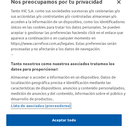
Nos preocupamos por tu privacidad
Seguinos en :
Tanto INC S.A. como sus sociedades sucesoras y/o cesionarias y/o
sus accionistas y/o controlantes y/o controladas almacenan y/o
acceden a la información de un dispositivo, como los identificadores
Estamos para ayudarte
únicos en las cookies para tratar los datos personales. Se pueden
aceptar o gestionar las preferencias haciendo click en el enlace que
¿Tenés una consulta? Comunicate con nosotros
acá
aparece a continuación o en cualquier momento en
https://www.carrefour.com.ar/legales. Estas preferencias serán
Descubrí Carrefour
procesadas y no afectarán a los datos de navegación.
--
Tanto nosotros como nuestros asociados tratamos los
Conocenos
datos para proporcionar:
Almacenar o acceder a información en un dispositivo. Datos de
Info útil
localización geográfica precisa e identificación mediante las
características de dispositivos. anuncios y contenido personalizados,
medición de anuncios y del contenido, información sobre el público y
Comprá Online
desarrollo de productos..
Lista de asociados (proveedores)
Enterate de nuestras ofertas
Dejanos tu mail para recibir todas las ofertas y promociones antes
Aceptar todo
que nadie.