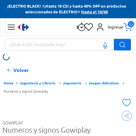
¡ELECTRO BLACK! ⚡¡Hasta 18 CSI y hasta 40% OFF en productos
Términos más buscados
seleccionados de ELECTRO!⚡
Hasta el 10/08
Yerba
Ingresar
Cerveza
¿Qué estás buscando hoy?
Papas Fritas
Doves
Términos más buscados
Volver
Yerba
Cerveza
Juguetería y Librería
Juguetería
Juegos didácticos
Numeros y signos Gowiplay
Papas Fritas
Doves
GOWIPLAY
Numeros y signos Gowiplay