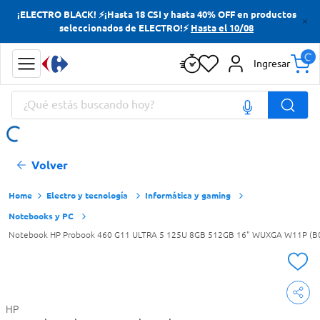
¡ELECTRO BLACK! ⚡¡Hasta 18 CSI y hasta 40% OFF en productos
Términos más buscados
seleccionados de ELECTRO!⚡
Hasta el 10/08
Yerba
Ingresar
Cerveza
¿Qué estás buscando hoy?
Doves
Papas Fritas
Términos más buscados
Volver
Yerba
Cerveza
Electro y tecnología
Informática y gaming
Notebooks y PC
Doves
Notebook HP Probook 460 G11 ULTRA 5 125U 8GB 512GB 16" WUXGA W11P (B
Papas Fritas
HP