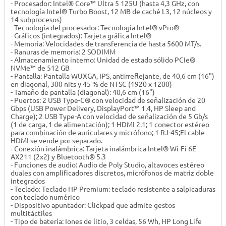
- Procesador: Intel® Core™ Ultra 5 125U (hasta 4,3 GHz, con
tecnología Intel® Turbo Boost, 12 MB de caché L3, 12 núcleos y
14 subprocesos)
- Tecnología del procesador: Tecnología Intel® vPro®
- Gráficos (integrados): Tarjeta gráfica Intel®
- Memoria: Velocidades de transferencia de hasta 5600 MT/s.
- Ranuras de memoria: 2 SODIMM
- Almacenamiento interno: Unidad de estado sólido PCIe®
NVMe™ de 512 GB
- Pantalla: Pantalla WUXGA, IPS, antirreflejante, de 40,6 cm (16")
en diagonal, 300 nits y 45 % de NTSC (1920 x 1200)
- Tamaño de pantalla (diagonal): 40,6 cm (16")
- Puertos: 2 USB Type-C® con velocidad de señalización de 20
Gbps (USB Power Delivery, DisplayPort™ 1.4, HP Sleep and
Charge); 2 USB Type-A con velocidad de señalización de 5 Gb/s
(1 de carga, 1 de alimentación); 1 HDMI 2.1; 1 conector estéreo
para combinación de auriculares y micrófono; 1 RJ-45;El cable
HDMI se vende por separado.
- Conexión inalámbrica: Tarjeta inalámbrica Intel® Wi-Fi 6E
AX211 (2x2) y Bluetooth® 5.3
- Funciones de audio: Audio de Poly Studio, altavoces estéreo
duales con amplificadores discretos, micrófonos de matriz doble
integrados
- Teclado: Teclado HP Premium: teclado resistente a salpicaduras
con teclado numérico
- Dispositivo apuntador: Clickpad que admite gestos
multitáctiles
- Tipo de batería: Iones de litio, 3 celdas, 56 Wh, HP Long Life