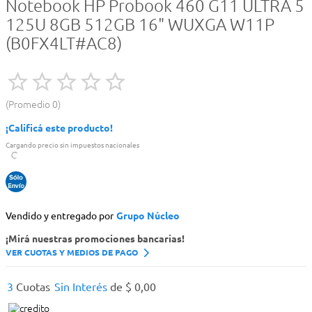
Notebook HP Probook 460 G11 ULTRA 5
125U 8GB 512GB 16" WUXGA W11P
(B0FX4LT#AC8)
Promedio
0
¡Calificá este producto!
Cargando precio sin impuestos nacionales
Vendido y entregado por
Grupo Núcleo
¡Mirá nuestras promociones bancarias!
VER CUOTAS Y MEDIOS DE PAGO
3
Cuotas
Sin Interés
de
$
0
,
00