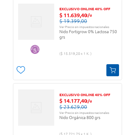
EXCLUSIVO ONLINE 40% OFF
$
11
.
639
,
40
c/u
$
19
.
399
,
00
Ver Precio sin impuestos nacionales
Nido Fortigrow 0% Lactosa 750
grs
$
15
.
519
,
20
1 K.
EXCLUSIVO ONLINE 40% OFF
$
14
.
177
,
40
c/u
$
23
.
629
,
00
Ver Precio sin impuestos nacionales
Nido Orgánica 800 grs
$
17
.
721
,
75
1 K.