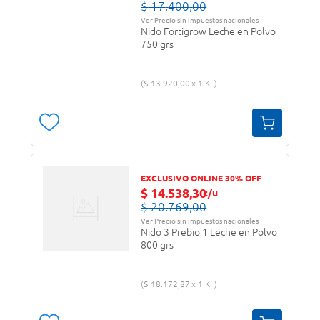
$
17
.
400
,
00
Ver Precio sin impuestos nacionales
Nido Fortigrow Leche en Polvo
750 grs
$
13
.
920
,
00
1 K.
EXCLUSIVO ONLINE 30% OFF
$
14
.
538
,
30
c/u
$
20
.
769
,
00
Ver Precio sin impuestos nacionales
Nido 3 Prebio 1 Leche en Polvo
800 grs
$
18
.
172
,
87
1 K.