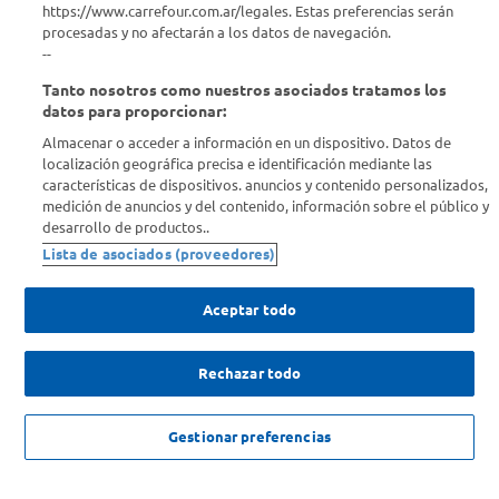
https://www.carrefour.com.ar/legales. Estas preferencias serán
procesadas y no afectarán a los datos de navegación.
Enterate de nuestras ofertas
--
Dejanos tu mail para recibir todas las ofertas y promociones antes
Tanto nosotros como nuestros asociados tratamos los
que nadie.
datos para proporcionar:
Almacenar o acceder a información en un dispositivo. Datos de
Provincia
localización geográfica precisa e identificación mediante las
características de dispositivos. anuncios y contenido personalizados,
medición de anuncios y del contenido, información sobre el público y
ENVIAR
desarrollo de productos..
Lista de asociados (proveedores)
Aceptar todo
Rechazar todo
SOLICITUD DE ARREPENTIMIENTO
Copyright 2026 ©Carrefour. Todos los derechos reservados |
Términos y
Gestionar preferencias
Condiciones del Servicio
| Defensa de las y los Consumidores para
reclamos
ingrese aqui
.