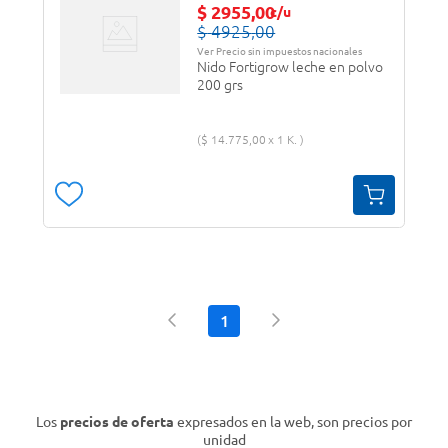
$
2955
,
00
c/u
$
4925
,
00
Ver Precio sin impuestos nacionales
Nido Fortigrow leche en polvo
200 grs
$
14
.
775
,
00
1 K.
1
Los
precios de oferta
expresados en la web, son precios por
unidad