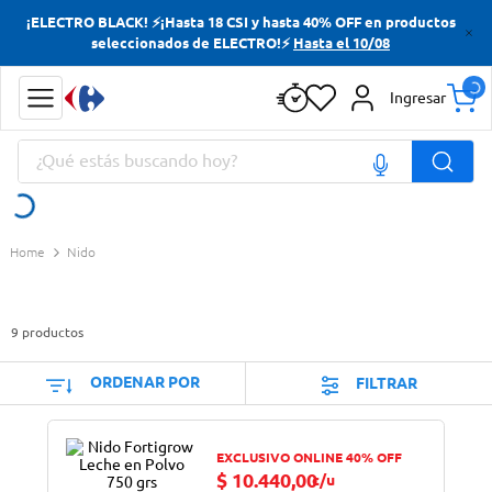
¡ELECTRO BLACK! ⚡¡Hasta 18 CSI y hasta 40% OFF en productos
Términos más buscados
seleccionados de ELECTRO!⚡
Hasta el 10/08
Yerba
Ingresar
Cerveza
¿Qué estás buscando hoy?
Papas Fritas
Doves
Términos más buscados
Nido
Yerba
Cerveza
9
productos
Papas Fritas
Doves
ORDENAR POR
FILTRAR
EXCLUSIVO ONLINE 40% OFF
$
10
.
440
,
00
c/u