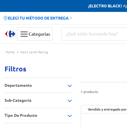
¡ELECTRO BLACK! ⚡¡H
ELEGÍ TU MÉTODO DE ENTREGA
¿Qué estás buscando hoy?
Categorías
Términos más buscados
Next Level Racing
Yerba
Filtros
Cerveza
Doves
Departamento
Jabon Tocador
1
producto
Sub-Categoría
Electro y tecnología
(
1
)
Vendido y entregado por
Tipo De Producto
Consolas y joysticks
(
1
)