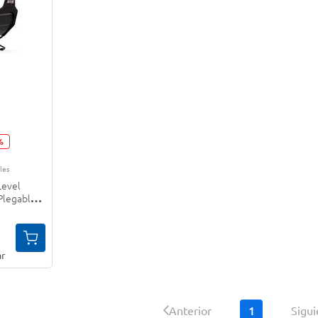
%
les
Level
 Plegable
ompatible
r
1
Anterior
Sigu