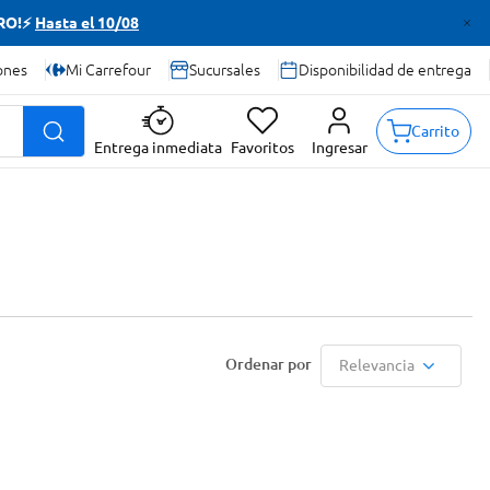
TRO!⚡
Hasta el 10/08
ones
Mi Carrefour
Sucursales
Disponibilidad de entrega
Carrito
Entrega inmediata
Favoritos
Ingresar
Relevancia