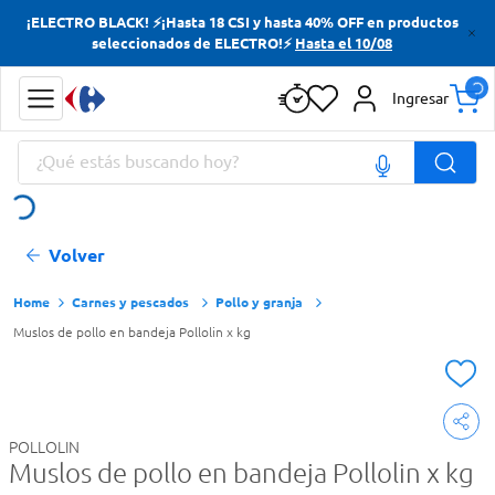
¡ELECTRO BLACK! ⚡¡Hasta 18 CSI y hasta 40% OFF en productos
Términos más buscados
seleccionados de ELECTRO!⚡
Hasta el 10/08
Yerba
Ingresar
Cerveza
¿Qué estás buscando hoy?
Doves
Papas Fritas
Términos más buscados
Volver
Yerba
Cerveza
Carnes y pescados
Pollo y granja
Muslos de pollo en bandeja Pollolin x kg
Doves
Papas Fritas
POLLOLIN
Muslos de pollo en bandeja Pollolin x kg