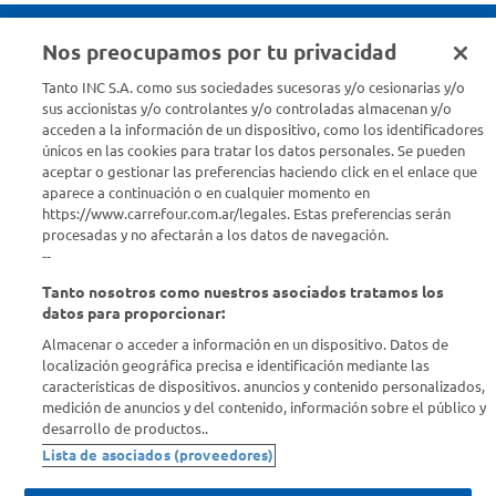
Nos preocupamos por tu privacidad
Seguinos en :
Tanto INC S.A. como sus sociedades sucesoras y/o cesionarias y/o
sus accionistas y/o controlantes y/o controladas almacenan y/o
acceden a la información de un dispositivo, como los identificadores
Estamos para ayudarte
únicos en las cookies para tratar los datos personales. Se pueden
aceptar o gestionar las preferencias haciendo click en el enlace que
¿Tenés una consulta? Comunicate con nosotros
acá
aparece a continuación o en cualquier momento en
https://www.carrefour.com.ar/legales. Estas preferencias serán
Descubrí Carrefour
procesadas y no afectarán a los datos de navegación.
--
Tanto nosotros como nuestros asociados tratamos los
Conocenos
datos para proporcionar:
Almacenar o acceder a información en un dispositivo. Datos de
Info útil
localización geográfica precisa e identificación mediante las
características de dispositivos. anuncios y contenido personalizados,
medición de anuncios y del contenido, información sobre el público y
Comprá Online
desarrollo de productos..
Lista de asociados (proveedores)
Enterate de nuestras ofertas