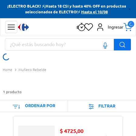
¡ELECTRO BLACK! ⚡¡Hasta 18 CSI y hasta 40% OFF en productos
Términos más buscados
seleccionados de ELECTRO!⚡
Hasta el 10/08
Yerba
Ingresar
Cerveza
¿Qué estás buscando hoy?
Doves
Papas Fritas
Términos más buscados
Muñeco Rebelde
Yerba
Cerveza
1
producto
Doves
Papas Fritas
ORDENAR POR
FILTRAR
$
4725
,
00