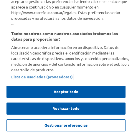
aceptar o gestionar las preferencias haciendo click en el enlace que
¿Tenés una consulta? Comunicate con nosotros
acá
aparece a continuación o en cualquier momento en
https://www.carrefour.com.ar/legales. Estas preferencias serán
Descubrí Carrefour
procesadas y no afectarán a los datos de navegación.
--
Tanto nosotros como nuestros asociados tratamos los
Conocenos
datos para proporcionar:
Almacenar o acceder a información en un dispositivo. Datos de
Info útil
localización geográfica precisa e identificación mediante las
características de dispositivos. anuncios y contenido personalizados,
medición de anuncios y del contenido, información sobre el público y
Comprá Online
desarrollo de productos..
Lista de asociados (proveedores)
Enterate de nuestras ofertas
Dejanos tu mail para recibir todas las ofertas y promociones antes
Aceptar todo
que nadie.
Rechazar todo
Provincia
ENVIAR
NO DISPONIBLE
Gestionar preferencias