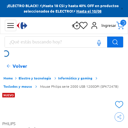
¡ELECTRO BLACK! ⚡¡Hasta 18 CSI y hasta 40% OFF en productos
Términos más buscados
seleccionados de ELECTRO!⚡
Hasta el 10/08
Yerba
Ingresar
Cerveza
¿Qué estás buscando hoy?
Doves
Jabon Tocador
Términos más buscados
Volver
Yerba
Cerveza
Electro y tecnología
Informática y gaming
Teclados y mouse
Mouse Philips serie 2000 USB 1200DPI (SPK7247B)
Doves
NUEVO
Jabon Tocador
PHILIPS