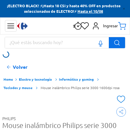
¡ELECTRO BLACK! ⚡¡Hasta 18 CSI y hasta 40% OFF en productos
Términos más buscados
seleccionados de ELECTRO!⚡
Hasta el 10/08
Yerba
Ingresar
Cerveza
¿Qué estás buscando hoy?
Doves
Jabon Tocador
Términos más buscados
Volver
Yerba
Cerveza
Electro y tecnología
Informática y gaming
Teclados y mouse
Mouse inalámbrico Philips serie 3000 1600dpi rosa
Doves
Jabon Tocador
PHILIPS
Mouse inalámbrico Philips serie 3000