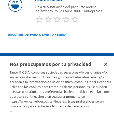
Deja tu puntuación del producto
Mouse
inalámbrico Philips serie 3000 1600dpi rosa
INICIA SESION PARA DEJAR TU RESEÑA
Nos preocupamos por tu privacidad
Seguinos en :
Tanto INC S.A. como sus sociedades sucesoras y/o cesionarias y/o
sus accionistas y/o controlantes y/o controladas almacenan y/o
acceden a la información de un dispositivo, como los identificadores
Estamos para ayudarte
únicos en las cookies para tratar los datos personales. Se pueden
aceptar o gestionar las preferencias haciendo click en el enlace que
¿Tenés una consulta? Comunicate con nosotros
acá
aparece a continuación o en cualquier momento en
https://www.carrefour.com.ar/legales. Estas preferencias serán
Descubrí Carrefour
procesadas y no afectarán a los datos de navegación.
--