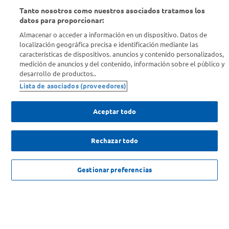
Tanto nosotros como nuestros asociados tratamos los
Conocenos
datos para proporcionar:
Almacenar o acceder a información en un dispositivo. Datos de
Info útil
localización geográfica precisa e identificación mediante las
características de dispositivos. anuncios y contenido personalizados,
medición de anuncios y del contenido, información sobre el público y
Comprá Online
desarrollo de productos..
Lista de asociados (proveedores)
Enterate de nuestras ofertas
Dejanos tu mail para recibir todas las ofertas y promociones antes
Aceptar todo
que nadie.
Rechazar todo
Provincia
ENVIAR
NO DISPONIBLE
Gestionar preferencias