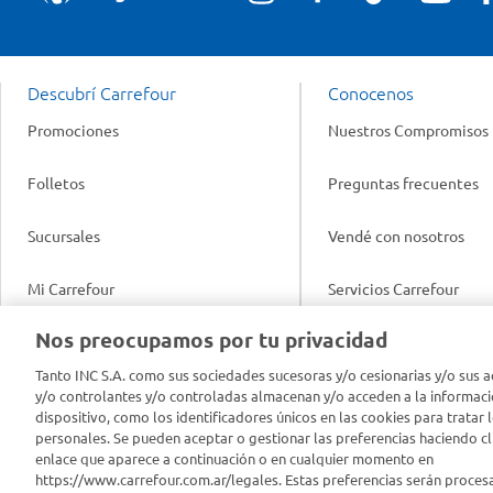
Descubrí Carrefour
Conocenos
Promociones
Nuestros Compromisos
Folletos
Preguntas frecuentes
Sucursales
Vendé con nosotros
Mi Carrefour
Servicios Carrefour
Info útil
Nos preocupamos por tu privacidad
Productos Carrefour
Legales
Tanto INC S.A. como sus sociedades sucesoras y/o cesionarias y/o sus a
Tarjeta Mi Carrefour
y/o controlantes y/o controladas almacenan y/o acceden a la informaci
Tasas de interés
dispositivo, como los identificadores únicos en las cookies para tratar 
personales. Se pueden aceptar o gestionar las preferencias haciendo cli
Panel Carrefour
enlace que aparece a continuación o en cualquier momento en
Contacto
https://www.carrefour.com.ar/legales. Estas preferencias serán proces