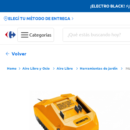
¡ELECTRO BLACK! ⚡¡H
ELEGÍ TU MÉTODO DE ENTREGA
¿Qué estás buscando hoy?
Categorías
Términos más buscados
Volver
Yerba
Aire Libre y Ocio
Aire Libre
Herramientas de jardín
Mo
Cerveza
Doves
Jabon Tocador