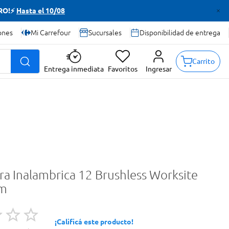
TRO!⚡
Hasta el 10/08
ones
Mi Carrefour
Sucursales
Disponibilidad de entrega
Carrito
Entrega inmediata
Favoritos
Ingresar
ra Inalambrica 12 Brushless Worksite
pm
¡Calificá este producto!