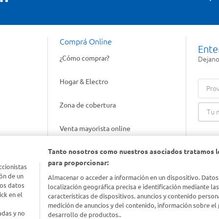
Comprá Online
Ente
¿Cómo comprar?
Dejanos
Hogar & Electro
Prov
Zona de cobertura
Venta mayorista online
Tanto nosotros como nuestros asociados tratamos l
Gift cards empresariales
para proporcionar:
ccionistas
ón de un
Almacenar o acceder a información en un dispositivo. Datos
los datos
localización geográfica precisa e identificación mediante la
ck en el
características de dispositivos. anuncios y contenido person
medición de anuncios y del contenido, información sobre el 
adas y no
desarrollo de productos..