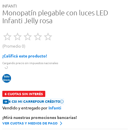
INFANTI
Monopatín plegable con luces LED
Infanti Jelly rosa
Promedio
0
¡Calificá este producto!
Cargando precio sin impuestos nacionales
6 CUOTAS SIN INTERÉS
6 CSI MI CARREFOUR CRÉDITO
Vendido y entregado por
Infanti
¡Mirá nuestras promociones bancarias!
VER CUOTAS Y MEDIOS DE PAGO