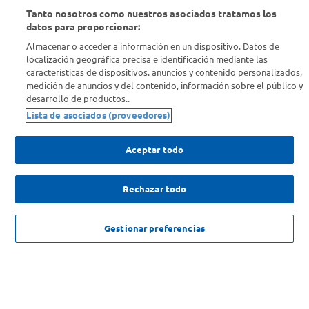
Tanto nosotros como nuestros asociados tratamos los
Conocenos
datos para proporcionar:
Almacenar o acceder a información en un dispositivo. Datos de
Info útil
localización geográfica precisa e identificación mediante las
características de dispositivos. anuncios y contenido personalizados,
medición de anuncios y del contenido, información sobre el público y
Comprá Online
desarrollo de productos..
Lista de asociados (proveedores)
Enterate de nuestras ofertas
Dejanos tu mail para recibir todas las ofertas y promociones antes
Aceptar todo
que nadie.
Rechazar todo
Provincia
$
114
.
999
,
00
AGREGAR
ENVIAR
Gestionar preferencias
$
299
.
999
,
00
-
61
%