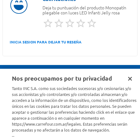
Deja tu puntuación del producto
Monopatín
plegable con luces LED Infanti Jelly rosa
INICIA SESION PARA DEJAR TU RESEÑA
Nos preocupamos por tu privacidad
Seguinos en :
Tanto INC S.A. como sus sociedades sucesoras y/o cesionarias y/o
sus accionistas y/o controlantes y/o controladas almacenan y/o
acceden a la información de un dispositivo, como los identificadores
Estamos para ayudarte
únicos en las cookies para tratar los datos personales. Se pueden
aceptar o gestionar las preferencias haciendo click en el enlace que
¿Tenés una consulta? Comunicate con nosotros
acá
aparece a continuación o en cualquier momento en
https://www.carrefour.com.ar/legales. Estas preferencias serán
Descubrí Carrefour
procesadas y no afectarán a los datos de navegación.
--