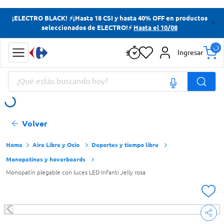
Términos más buscados
¡ELECTRO BLACK! ⚡¡Hasta 18 CSI y hasta 40% OFF en productos
seleccionados de ELECTRO!⚡
Hasta el 10/08
Yerba
Cerveza
Ingresar
Doves
¿Qué estás buscando hoy?
Papas Fritas
Términos más buscados
Volver
Yerba
Cerveza
Aire Libre y Ocio
Deportes y tiempo libre
Monopatines y hoverboards
Doves
Monopatín plegable con luces LED Infanti Jelly rosa
Papas Fritas