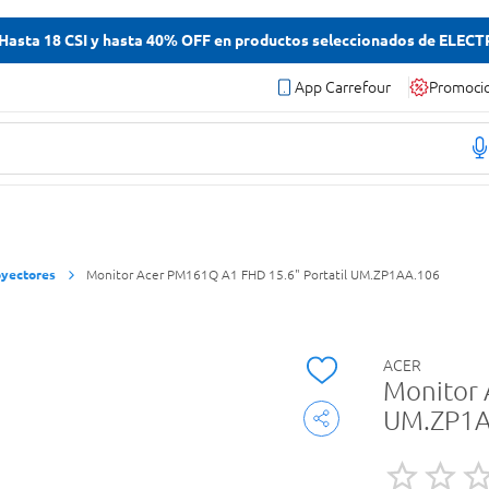
asta 18 CSI y hasta 40% OFF en productos seleccionados de ELEC
App Carrefour
Promoci
oyectores
Monitor Acer PM161Q A1 FHD 15.6" Portatil UM.ZP1AA.106
ACER
Monitor 
UM.ZP1A