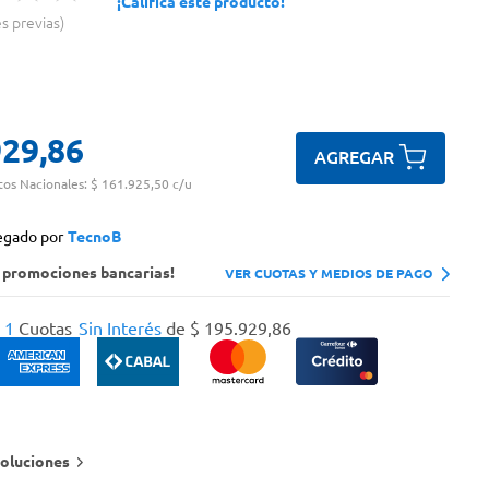
¡Calificá este producto!
es previas
929
,
86
AGREGAR
tos Nacionales:
$ 161.925,50 c/u
egado por
TecnoB
s promociones bancarias!
VER CUOTAS Y MEDIOS DE PAGO
1
Cuotas
Sin Interés
de
$
195
.
929
,
86
oluciones