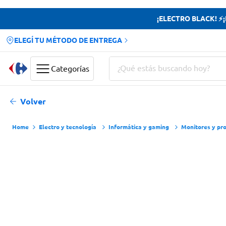
¡ELECTRO BLACK! ⚡¡H
ELEGÍ TU MÉTODO DE ENTREGA
¿Qué estás buscando hoy?
Categorías
Términos más buscados
Volver
Yerba
Electro y tecnología
Informática y gaming
Monitores y pr
Cerveza
Papas Fritas
Doves