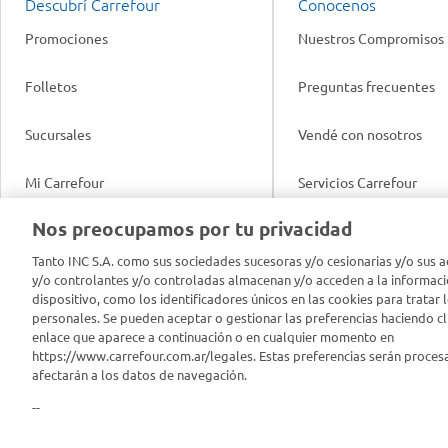
Descubrí Carrefour
Conocenos
Promociones
Nuestros Compromisos
Folletos
Preguntas frecuentes
Sucursales
Vendé con nosotros
Mi Carrefour
Servicios Carrefour
Info útil
Nos preocupamos por tu privacidad
Productos Carrefour
Legales
Tanto INC S.A. como sus sociedades sucesoras y/o cesionarias y/o sus a
Tarjeta Mi Carrefour
y/o controlantes y/o controladas almacenan y/o acceden a la informaci
Tasas de interés
dispositivo, como los identificadores únicos en las cookies para tratar 
personales. Se pueden aceptar o gestionar las preferencias haciendo cli
Panel Carrefour
enlace que aparece a continuación o en cualquier momento en
Contacto
https://www.carrefour.com.ar/legales. Estas preferencias serán proces
Puntos Verdes
afectarán a los datos de navegación.
Acuerdo con Acyma
--
App Carrefour
Política de Bienestar A