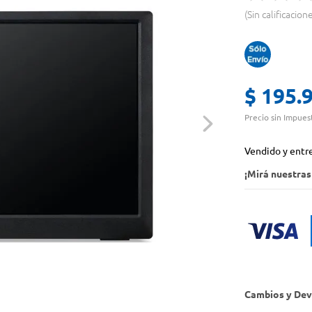
Sin calificacion
$
195
.
Precio sin Impues
Vendido y entr
¡Mirá nuestra
Cambios y Dev