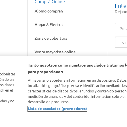
Comprá Online
Ente
¿Cómo comprar?
Dejanos
Hogar & Electro
Prov
Zona de cobertura
Venta mayorista online
Tanto nosotros como nuestros asociados tratamos l
Gift cards empresariales
para proporcionar:
ccionistas
ón de un
Almacenar o acceder a información en un dispositivo. Datos
los datos
localización geográfica precisa e identificación mediante la
ck en el
características de dispositivos. anuncios y contenido person
medición de anuncios y del contenido, información sobre el 
adas y no
desarrollo de productos..
Lista de asociados (proveedores)
nimal