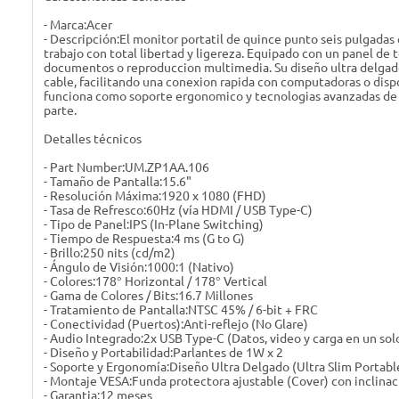
- Marca:Acer
- Descripción:El monitor portatil de quince punto seis pulgadas 
trabajo con total libertad y ligereza. Equipado con un panel de 
documentos o reproduccion multimedia. Su diseño ultra delgado 
cable, facilitando una conexion rapida con computadoras o dispo
funciona como soporte ergonomico y tecnologias avanzadas de cu
parte.
Detalles técnicos
- Part Number:UM.ZP1AA.106
- Tamaño de Pantalla:15.6"
- Resolución Máxima:1920 x 1080 (FHD)
- Tasa de Refresco:60Hz (vía HDMI / USB Type-C)
- Tipo de Panel:IPS (In-Plane Switching)
- Tiempo de Respuesta:4 ms (G to G)
- Brillo:250 nits (cd/m2)
- Ángulo de Visión:1000:1 (Nativo)
- Colores:178° Horizontal / 178° Vertical
- Gama de Colores / Bits:16.7 Millones
- Tratamiento de Pantalla:NTSC 45% / 6-bit + FRC
- Conectividad (Puertos):Anti-reflejo (No Glare)
- Audio Integrado:2x USB Type-C (Datos, video y carga en un solo
- Diseño y Portabilidad:Parlantes de 1W x 2
- Soporte y Ergonomía:Diseño Ultra Delgado (Ultra Slim Portabl
- Montaje VESA:Funda protectora ajustable (Cover) con inclinac
- Garantia:12 meses