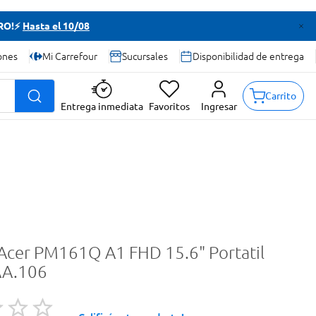
TRO!⚡
Hasta el 10/08
ones
Mi Carrefour
Sucursales
Disponibilidad de entrega
Carrito
Entrega inmediata
Favoritos
Ingresar
Acer PM161Q A1 FHD 15.6" Portatil
A.106