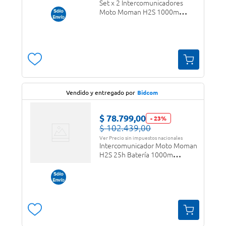
Set x 2 Intercomunicadores
Moto Moman H2S 1000m
Cancelación Activa IPX6
Vendido y entregado por
Bidcom
$
78
.
799
,
00
-
23
%
$
102
.
439
,
00
Ver Precio sin impuestos nacionales
Intercomunicador Moto Moman
H2S 25h Batería 1000m
Cancelación Ruido Impermeable