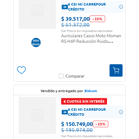
6 CSI MI CARREFOUR
CRÉDITO
$
39
.
517
,
00
-
23
%
$
51
.
372
,
00
Ver Precio sin impuestos nacionales
Auriculares Casco Moto Moman
RS-H4P Reducción Ruido
Bluetooth Resistente Al Agua
Comparar
Vendido y entregado por
Bidcom
6 CUOTAS SIN INTERÉS
6 CSI MI CARREFOUR
CRÉDITO
$
150
.
749
,
00
-
23
%
$
195
.
974
,
00
Ver Precio sin impuestos nacionales