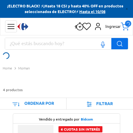
¡ELECTRO BLACK! ⚡¡Hasta 18 CSI y hasta 40% OFF en productos
Términos más buscados
seleccionados de ELECTRO!⚡
Hasta el 10/08
Yerba
Ingresar
Cerveza
¿Qué estás buscando hoy?
Papas Fritas
Doves
Términos más buscados
Moman
Yerba
Cerveza
4
productos
Papas Fritas
Doves
ORDENAR POR
FILTRAR
Vendido y entregado por
Bidcom
6 CUOTAS SIN INTERÉS