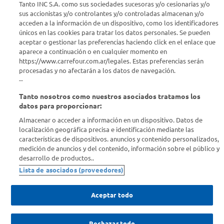
Tanto INC S.A. como sus sociedades sucesoras y/o cesionarias y/o
sus accionistas y/o controlantes y/o controladas almacenan y/o
acceden a la información de un dispositivo, como los identificadores
Info útil
únicos en las cookies para tratar los datos personales. Se pueden
aceptar o gestionar las preferencias haciendo click en el enlace que
aparece a continuación o en cualquier momento en
Comprá Online
https://www.carrefour.com.ar/legales. Estas preferencias serán
procesadas y no afectarán a los datos de navegación.
Enterate de nuestras ofertas
--
Dejanos tu mail para recibir todas las ofertas y promociones antes
Tanto nosotros como nuestros asociados tratamos los
que nadie.
datos para proporcionar:
Almacenar o acceder a información en un dispositivo. Datos de
Provincia
localización geográfica precisa e identificación mediante las
características de dispositivos. anuncios y contenido personalizados,
medición de anuncios y del contenido, información sobre el público y
ENVIAR
desarrollo de productos..
Lista de asociados (proveedores)
Aceptar todo
Rechazar todo