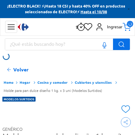
¡ELECTRO BLACK! ⚡¡Hasta 18 CSI y hasta 40% OFF en productos
Términos más buscados
seleccionados de ELECTRO!⚡
Hasta el 10/08
Yerba
Ingresar
Cerveza
¿Qué estás buscando hoy?
Doves
Papas Fritas
Términos más buscados
Volver
Yerba
Cerveza
Hogar
Cocina y comedor
Cubiertos y utensilios
Molde para pan dulce diseño 1 kg. x 3 uni (Modelos Surtidos)
Doves
MODELOS SURTIDOS
Papas Fritas
GENÉRICO