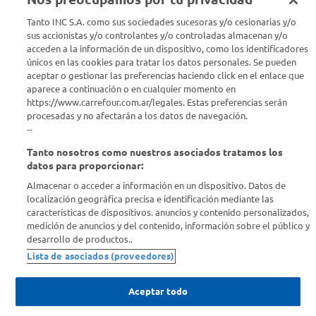
Tanto INC S.A. como sus sociedades sucesoras y/o cesionarias y/o
Seguinos en :
sus accionistas y/o controlantes y/o controladas almacenan y/o
acceden a la información de un dispositivo, como los identificadores
Estamos para ayudarte
únicos en las cookies para tratar los datos personales. Se pueden
aceptar o gestionar las preferencias haciendo click en el enlace que
aparece a continuación o en cualquier momento en
¿Tenés una consulta? Comunicate con nosotros
acá
https://www.carrefour.com.ar/legales. Estas preferencias serán
procesadas y no afectarán a los datos de navegación.
Descubrí Carrefour
--
Tanto nosotros como nuestros asociados tratamos los
Conocenos
datos para proporcionar:
Almacenar o acceder a información en un dispositivo. Datos de
localización geográfica precisa e identificación mediante las
Info útil
características de dispositivos. anuncios y contenido personalizados,
medición de anuncios y del contenido, información sobre el público y
desarrollo de productos..
Comprá Online
Lista de asociados (proveedores)
Enterate de nuestras ofertas
Aceptar todo
Dejanos tu mail para recibir todas las ofertas y promociones antes
que nadie.