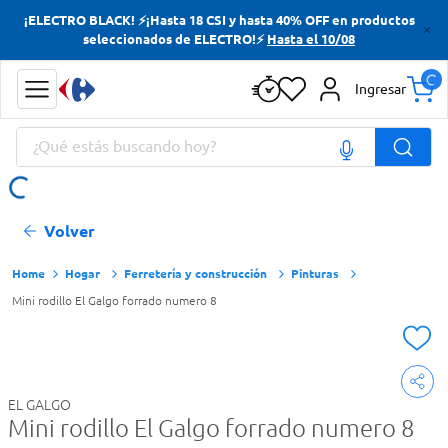
¡ELECTRO BLACK! ⚡¡Hasta 18 CSI y hasta 40% OFF en productos
Términos más buscados
seleccionados de ELECTRO!⚡
Hasta el 10/08
Yerba
Ingresar
Cerveza
¿Qué estás buscando hoy?
Doves
Papas Fritas
Términos más buscados
Volver
Yerba
Cerveza
Hogar
Ferretería y construcción
Pinturas
Mini rodillo El Galgo forrado numero 8
Doves
Papas Fritas
EL GALGO
Mini rodillo El Galgo forrado numero 8