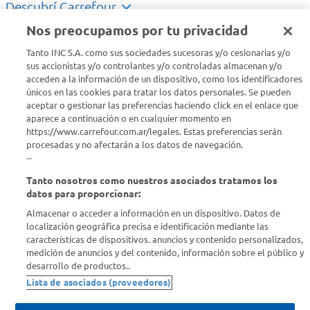
Descubrí Carrefour
Nos preocupamos por tu privacidad
Conocenos
Tanto INC S.A. como sus sociedades sucesoras y/o cesionarias y/o
sus accionistas y/o controlantes y/o controladas almacenan y/o
acceden a la información de un dispositivo, como los identificadores
Info útil
únicos en las cookies para tratar los datos personales. Se pueden
aceptar o gestionar las preferencias haciendo click en el enlace que
aparece a continuación o en cualquier momento en
Comprá Online
https://www.carrefour.com.ar/legales. Estas preferencias serán
procesadas y no afectarán a los datos de navegación.
Enterate de nuestras ofertas
--
Dejanos tu mail para recibir todas las ofertas y promociones antes
Tanto nosotros como nuestros asociados tratamos los
que nadie.
datos para proporcionar:
Almacenar o acceder a información en un dispositivo. Datos de
Provincia
localización geográfica precisa e identificación mediante las
características de dispositivos. anuncios y contenido personalizados,
medición de anuncios y del contenido, información sobre el público y
ENVIAR
desarrollo de productos..
Lista de asociados (proveedores)