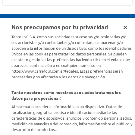
Nos preocupamos por tu privacidad
Seguinos en :
Tanto INC S.A. como sus sociedades sucesoras y/o cesionarias y/o
sus accionistas y/o controlantes y/o controladas almacenan y/o
acceden a la información de un dispositivo, como los identificadores
Estamos para ayudarte
únicos en las cookies para tratar los datos personales. Se pueden
aceptar o gestionar las preferencias haciendo click en el enlace que
¿Tenés una consulta? Comunicate con nosotros
acá
aparece a continuación o en cualquier momento en
https://www.carrefour.com.ar/legales. Estas preferencias serán
Descubrí Carrefour
procesadas y no afectarán a los datos de navegación.
--
Tanto nosotros como nuestros asociados tratamos los
Conocenos
datos para proporcionar:
Almacenar o acceder a información en un dispositivo. Datos de
Info útil
localización geográfica precisa e identificación mediante las
características de dispositivos. anuncios y contenido personalizados,
medición de anuncios y del contenido, información sobre el público y
Comprá Online
desarrollo de productos..