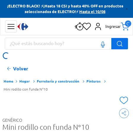
¡ELECTRO BLACK! ⚡¡Hasta 18 CSI y hasta 40% OFF en productos
Términos más buscados
seleccionados de ELECTRO!⚡
Hasta el 10/08
Yerba
Ingresar
Cerveza
¿Qué estás buscando hoy?
Papas Fritas
Doves
Términos más buscados
Volver
Yerba
Cerveza
Hogar
Ferretería y construcción
Pinturas
Mini rodillo con funda N°10
Papas Fritas
Doves
GENÉRICO
Mini rodillo con funda N°10