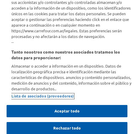
sus accionistas y/o controlantes y/o controladas almacenan y/o
acceden a la información de un dispositivo, como los identificadores
Estamos para ayudarte
únicos en las cookies para tratar los datos personales. Se pueden
aceptar o gestionar las preferencias haciendo click en el enlace que
¿Tenés una consulta? Comunicate con nosotros
acá
aparece a continuación o en cualquier momento en
https://www.carrefour.com.ar/legales. Estas preferencias serán
Descubrí Carrefour
procesadas y no afectarán a los datos de navegación.
--
Tanto nosotros como nuestros asociados tratamos los
Conocenos
datos para proporcionar:
Almacenar o acceder a información en un dispositivo. Datos de
Info útil
localización geográfica precisa e identificación mediante las
características de dispositivos. anuncios y contenido personalizados,
medición de anuncios y del contenido, información sobre el público y
Comprá Online
desarrollo de productos..
Lista de asociados (proveedores)
Enterate de nuestras ofertas
Dejanos tu mail para recibir todas las ofertas y promociones antes
Aceptar todo
que nadie.
Rechazar todo
Provincia