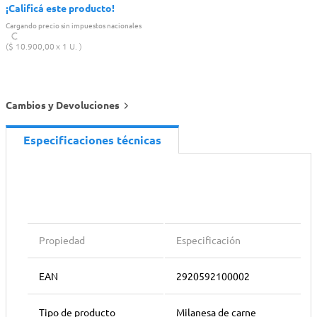
¡Calificá este producto!
Cargando precio sin impuestos nacionales
$
10
.
900
,
00
1 U.
Cambios y Devoluciones
Especificaciones técnicas
Propiedad
Especificación
EAN
2920592100002
Tipo de producto
Milanesa de carne