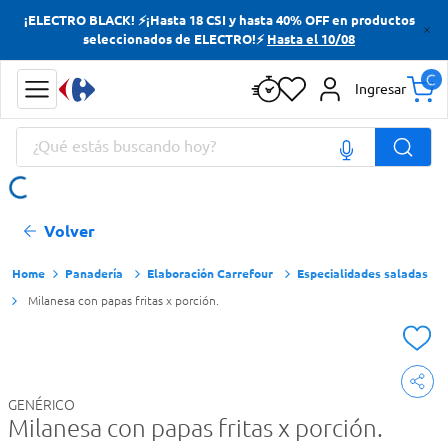
¡ELECTRO BLACK! ⚡¡Hasta 18 CSI y hasta 40% OFF en productos
Términos más buscados
seleccionados de ELECTRO!⚡
Hasta el 10/08
Yerba
Ingresar
Cerveza
¿Qué estás buscando hoy?
Doves
Papas Fritas
Términos más buscados
Volver
Yerba
Cerveza
Panadería
Elaboración Carrefour
Especialidades saladas
Milanesa con papas fritas x porción.
Doves
Papas Fritas
GENÉRICO
Milanesa con papas fritas x porción.