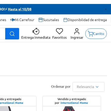
TRO!⚡
Hasta el 10/08
ones
Mi Carrefour
Sucursales
Disponibilidad de entrega
Carrito
Entrega inmediata
Favoritos
Ingresar
Relevancia
ido y entregado
Vendido y entregado
ternational Home
por
International Home