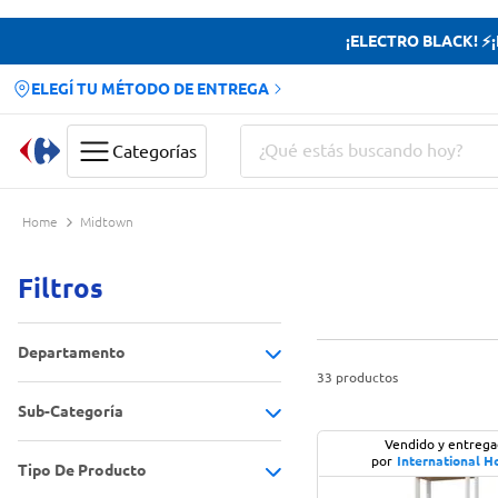
¡ELECTRO BLACK! ⚡¡H
ELEGÍ TU MÉTODO DE ENTREGA
¿Qué estás buscando hoy?
Categorías
Términos más buscados
Midtown
Yerba
Filtros
Cerveza
Doves
Departamento
Papas Fritas
33
productos
Sub-Categoría
Aire Libre y Ocio
(
10
)
Vendido y entreg
Hogar
(
23
)
por
International 
Tipo De Producto
Bibliotecas y organizadores
(
8
)