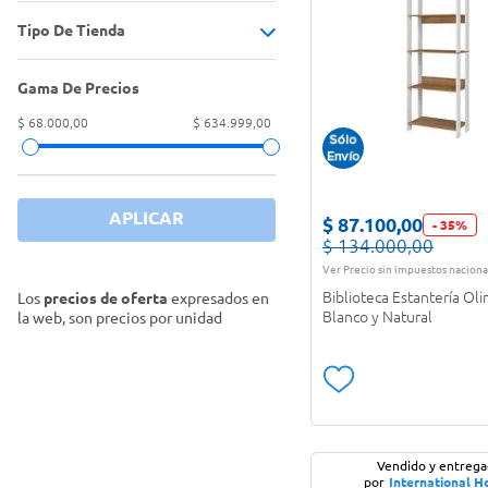
Mesas y escritorios
(
2
)
Tipo De Tienda
Accesorio para sombrilla
(
1
)
Mesas y juegos de jardín
(
5
)
Biblioteca
(
3
)
Gama De Precios
Tiendas Oficiales
(
33
)
Parasoles y sombrillas
(
3
)
Cajonera
(
1
)
$ 68.000,00
$ 634.999,00
Sillas de oficina
(
12
)
Escritorio
(
2
)
Sillas y banquetas
(
1
)
Mesa de jardín
(
2
)
APLICAR
$
87
.
100
,
00
-
35
%
Sillas, reposeras y hamacas
(
2
)
$
134
.
000
,
00
Rack para TV
(
4
)
Ver Precio sin impuestos naciona
Reposera
(
2
)
Biblioteca Estantería Oli
Los
precios de oferta
expresados en
Blanco y Natural
la web, son precios por unidad
Set de jardín
(
1
)
Silla
(
1
)
Silla de jardín
(
1
)
Vendido y entreg
Silla de oficina
(
10
)
por
International 