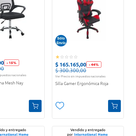
00
-
15
%
$
165
.
165
,
00
-
44
%
00
$
300
.
300
,
00
mpuestos nacionales
Ver Precio sin impuestos nacionales
cina Mesh Nay
Silla Gamer Ergonómica Roja
ido y entregado
Vendido y entregado
ternational Home
por
International Home