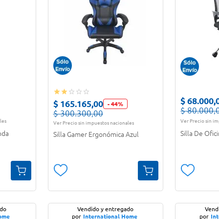
$
68
.
000
,
$
165
.
165
,
00
-
44
%
$
80
.
000
,
$
300
.
300
,
00
les
Ver Precio sin i
Ver Precio sin impuestos nacionales
nda
Silla De Ofi
Silla Gamer Ergonómica Azul
ado
Vendido y entregado
Vend
Home
por
International Home
por
In