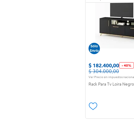
Silla gamer
(
2
)
Silla Plegable
(
1
)
Sombrilla
(
2
)
$
182
.
400
,
00
-
40
%
$
304
.
000
,
00
Ver Precio sin impuestos naciona
Rack Para Tv Loira Negro