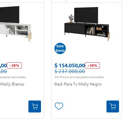
,
00
$
154
.
050
,
00
-
35
%
-
35
%
,
00
$
237
.
000
,
00
mpuestos nacionales
Ver Precio sin impuestos nacionales
 Molly Blanco
Rack Para Tv Molly Negro