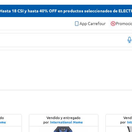
asta 18 CSI y hasta 40% OFF en productos seleccionados de ELEC
App Carrefour
Promoci
ado
Vendido y entregado
Vend
Home
por
International Home
por
In