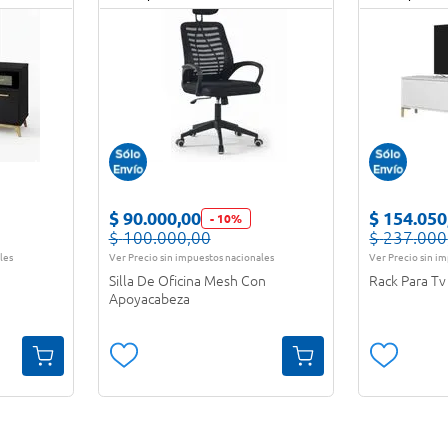
$
90
.
000
,
00
$
154
.
050
-
10
%
$
100
.
000
,
00
$
237
.
000
les
Ver Precio sin impuestos nacionales
Ver Precio sin i
Silla De Oficina Mesh Con
Rack Para Tv
Apoyacabeza